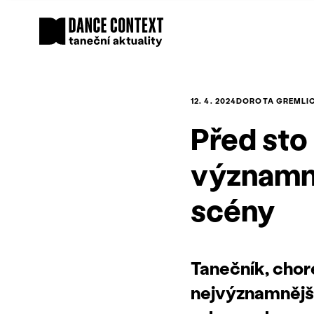
12. 4. 2024
DOROTA GREMLI
Před sto
významný
scény
Tanečník, chor
nejvýznamnější