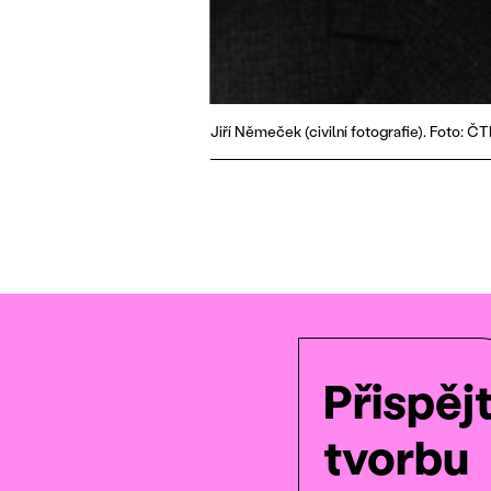
Jiří Němeček (civilní fotografie). Foto: Č
Přispěj
tvorbu