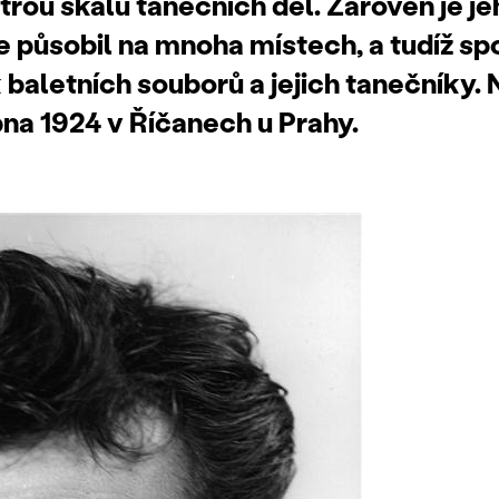
trou škálu tanečních děl. Zároveň je j
že působil na mnoha místech, a tudíž sp
k baletních souborů a jejich tanečníky. 
ubna 1924 v Říčanech u Prahy.