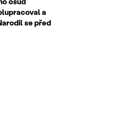
eho osud
olupracoval a
Narodil se před