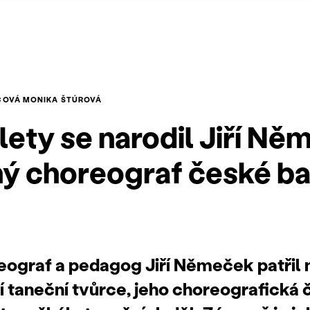
COVÁ
MONIKA ŠTÚROVÁ
 lety se narodil Jiří N
 choreograf české ba
eograf a pedagog Jiří Němeček patřil 
 taneční tvůrce, jeho choreografická 