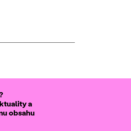
?
ktuality a
ému obsahu