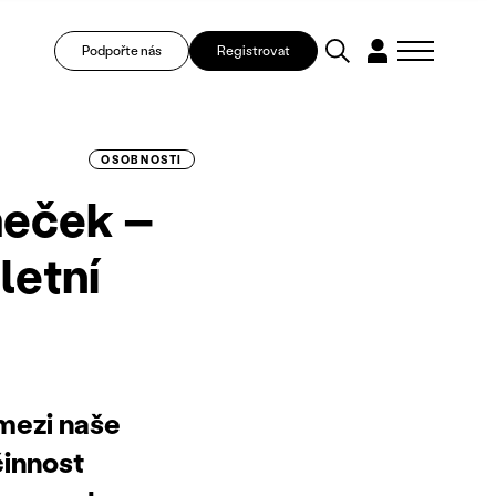
Podpořte nás
Registrovat
OSOBNOSTI
ěmeček –
letní
mezi naše
činnost