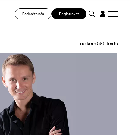
Podpořte nás
Registrovat
celkem 595 textů