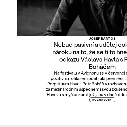
JOSEF BARTOŠ
Nebuď pasivní a udělej cok
nároku na to, že se ti to hne
odkazu Václava Havla s
Boháčem
Na festivalu v Avignonu se v červenci
pozitivním ohlasem odehrála premiéra 
Perpetuum Havel. Petr Boháč v rozhovoru 
za mezinárodním úspěchem i svou zkušen
Havel a s myšlenkami, jež jsou v dnešní d
ROZHOVORY