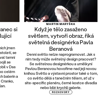
MARTIN MARYŠKA
tanec si
Když je tělo zasaženo
lující
světlem, vytvoří obraz, říká
světelná designérka Pavla
Beranová
ních jmen
století, se
Denní světlo nelze naprogramovat. Jak s
oval tamní
ním tedy může světelný design pracovat?
ojil se
Se světelnou designérkou a umělkyní
obil v Das
Pavlou Beranovou hovoříme nad její novou
 po celém
knihou Světlo a výstavní prostor také o tom,
h balerín a
co světlo dělá s tanečním tělem, ať už v
o Cranko,
site-specific plenéru, černé kostce divadla
an.
nebo bílé krychli galerie.
ROZHOVORY