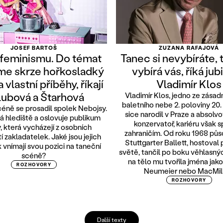
JOSEF BARTOŠ
ZUZANA RAFAJOVÁ
feminismu. Do témat
Tanec si nevybíráte, 
íme skrze hořkosladký
vybírá vás, říká jubi
 vlastní příběhy, říkají
Vladimír Klos
ubová a Štarhová
Vladimír Klos, jedno ze zásad
baletního nebe 2. poloviny 20. 
éně se prosadil spolek Nebojsy.
sice narodil v Praze a absolv
 hlediště a oslovuje publikum
konzervatoř, kariéru však sp
, která vycházejí z osobních
zahraničím. Od roku 1968 půs
 zakladatelek. Jaké jsou jejich
Stuttgarter Ballett, hostoval
k vnímají svou pozici na taneční
světě, tančil po boku věhlasnýc
scéně?
na tělo mu tvořila jména jak
ROZHOVORY
Neumeier nebo MacMill
ROZHOVORY
Další texty