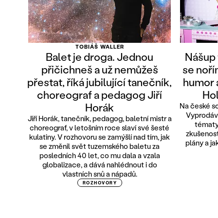
TOBIÁŠ WALLER
Balet je droga. Jednou
Nášup 
přičichneš a už nemůžeš
se noř
přestat, říká jubilující tanečník,
humor a
choreograf a pedagog Jiří
Hol
Horák
Na české sc
Vyprodává
Jiří Horák, tanečník, pedagog, baletní mistr a
tématy
choreograf, v letošním roce slaví své šesté
zkušeností
kulatiny. V rozhovoru se zamýšlí nad tím, jak
plány a ja
se změnil svět tuzemského baletu za
posledních 40 let, co mu dala a vzala
globalizace, a dává nahlédnout i do
vlastních snů a nápadů.
ROZHOVORY