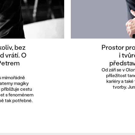
oliv, bez
Prostor pro
d vrátí. O
i tvů
 Petrem
představ
Od září se v Ol
příležitost ta
 s mimořádně
kariéry a také
Laterny magiky
tvorby. Ju
přibližuje cestu
ost s fenoménem
obě tak potřebné.