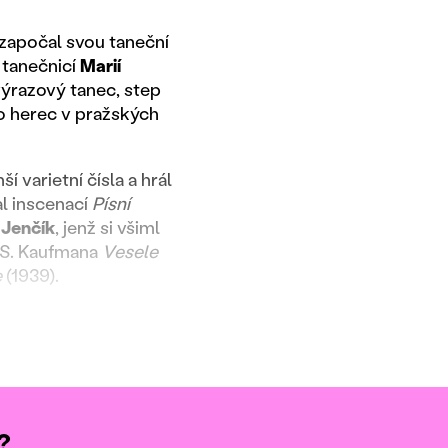
 započal svou taneční
 tanečnicí
Marií
výrazový tanec, step
ko herec v pražských
 varietní čísla a hrál
al inscenací
Písní
 Jenčík
, jenž si všiml
. S. Kaufmana
Vesele
e
(1939).
?