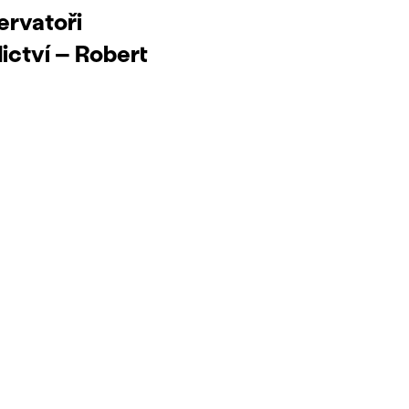
ervatoři
ictví
– Robert