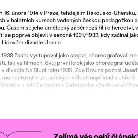
n 16. února 1914 v Praze, tehdejším Rakousko-Uhersku,
tech v baletních kursech vedených českou pedagožkou a
ou
. Časem se jeho umělecký záběr rozšířil i o herectví, 
ti se poprvé objevil v sezoně 1931/1932, kdy začínal ja
v Lidovém divadle Uranie.
 1938 často vystupoval jako stepař, choreografoval menší
išti, tak ve filmech. Svůj první krok jako choreograf uděl
 v divadle Na Slupi roku 1935. Zde Brauna poznal
Josef
l mu hostovat v stepařských sólech například ve hře G
36) nebo v roli Černocha v Debussyho
Hračkové skříňc
Zajímá vás celý článek