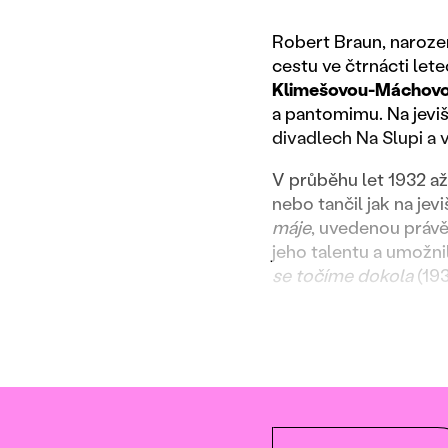
Robert Braun, naroze
cestu ve čtrnácti le
Klimešovou-Máchov
a pantomimu. Na jeviš
divadlech Na Slupi a 
V průběhu let 1932 až
nebo tančil jak na jev
máje
, uvedenou právě
jeho talentu a umožni
se točíme dokola
(19