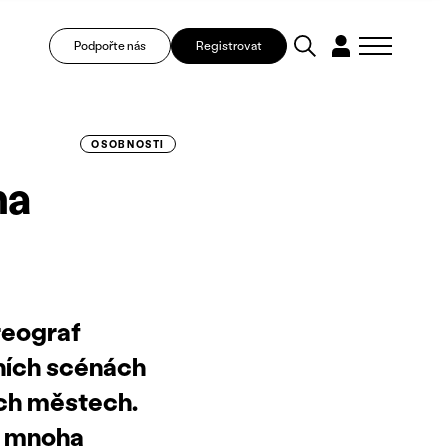
Podpořte nás
Registrovat
OSOBNOSTI
na
reograf
ních scénách
ích městech.
m mnoha