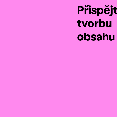
Přispěj
tvorbu
obsahu