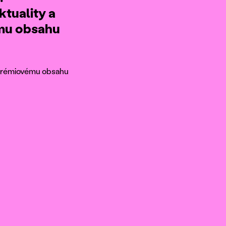
ktuality a
ému obsahu
k prémiovému obsahu