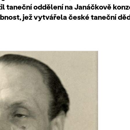
žil taneční oddělení na Janáčkově konz
bnost, jež vytvářela české taneční děd