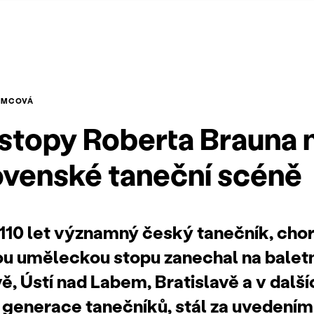
NEMCOVÁ
stopy Roberta Brauna 
venské taneční scéně
l 110 let významný český tanečník, cho
ou uměleckou stopu zanechal na balet
ě, Ústí nad Labem, Bratislavě a v dalš
 generace tanečníků, stál za uvedení