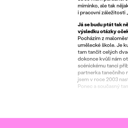
miminko, ale tak něja
i pracovní záležitosti
Já se budu ptát tak ně
výsledku otázky oček
Pocházím z maloměsta
umělecké škole. Je ku
tam tančit celých dva
dokonce kvůli nám ote
scénickému tanci přib
partnerka tanečního m
jsem v roce 2003 nast
Ponec a současný tan