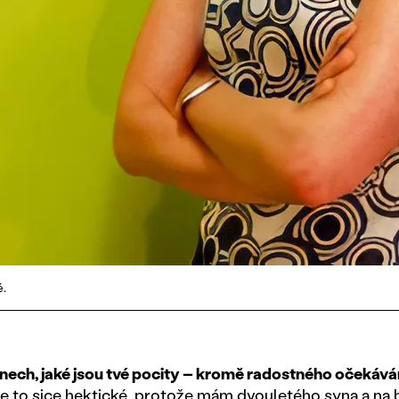
é.
dnech, jaké jsou tvé pocity – kromě radostného očekáv
e to sice hektické, protože mám dvouletého syna a na 