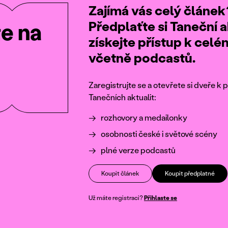
Zajímá vás celý článek
Předplaťte si Taneční a
te na
získejte přístup k cel
včetně podcastů.
Zaregistrujte se a otevřete si dveře 
Tanečních aktualit:
rozhovory a medailonky
osobnosti české i světové scény
plné verze podcastů
Koupit článek
Koupit předplatné
Už máte registraci?
Přihlaste se