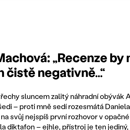
Machová: „Recenze by
n čistě negativně…“
střechy sluncem zalitý náhradní obývák A
 šedi – proti mně sedí rozesmátá Daniel
a svůj nejspíš první rozhovor v opačné
la diktafon – ejhle, přístroj je ten jediný