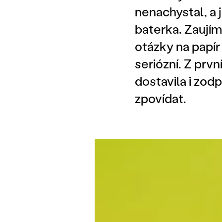
nenachystal, a j
baterka. Zaujím
otázky na papír
seriózní. Z prv
dostavila i zo
zpovídat.