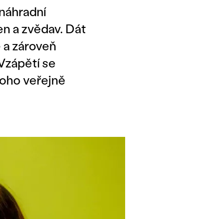
i náhradní
en a zvědav. Dát
e a zároveň
 Vzápětí se
koho veřejně