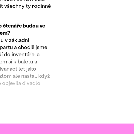
it všechny ty rodinné
pro čtenáře budou ve
ncem?
u v základní
partu a chodili jsme
í do inventáře, a
em si k baletu a
vanáct let jako
zlom ale nastal, když
 objevila divadlo