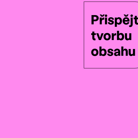
Přispěj
tvorbu
obsahu