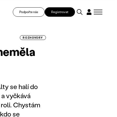
Podpořte nás
Registrovat
ROZHOVORY
 neměla
lty se halí do
a a vyčkává
 roli. Chystám
, kdo se