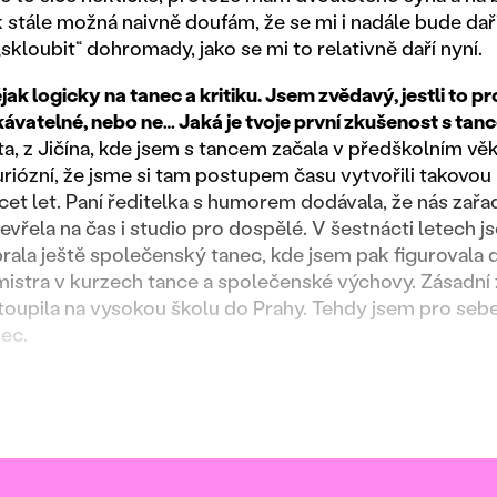
k stále možná naivně doufám, že se mi i nadále bude dař
 „skloubit“ dohromady, jako se mi to relativně daří nyní.
jak logicky na tanec a kritiku. Jsem zvědavý, jestli to 
ávatelné, nebo ne… Jaká je tvoje první zkušenost s ta
, z Jičína, kde jsem s tancem začala v předškolním věk
riózní, že jsme si tam postupem času vytvořili takovou 
cet let. Paní ředitelka s humorem dodávala, že nás zařad
vřela na čas i studio pro dospělé. V šestnácti letech js
rala ještě společenský tanec, kde jsem pak figurovala d
istra v kurzech tance a společenské výchovy. Zásadní 
oupila na vysokou školu do Prahy. Tehdy jsem pro sebe
ec.