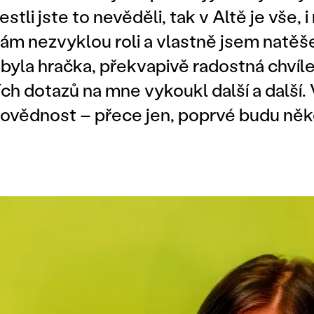
estli jste to nevěděli, tak v Altě je vše, 
ám nezvyklou roli a vlastně jsem natěš
 byla hračka, překvapivě radostná chvíl
ních dotazů na mne vykoukl další a další.
dpovědnost – přece jen, poprvé budu ně