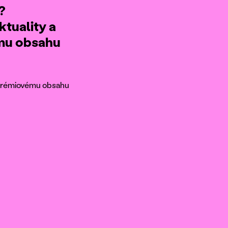
?
ktuality a
ému obsahu
k prémiovému obsahu