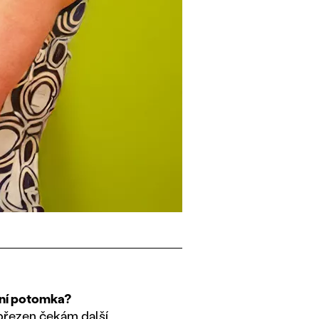
ání potomka?
březen čekám další