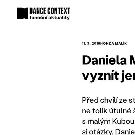
11. 3. 2016
HONZA MALÍK
Daniela 
vyznít je
Před chvílí ze 
ne tolik útulné
s malým Kubou n
si otázky, Danie