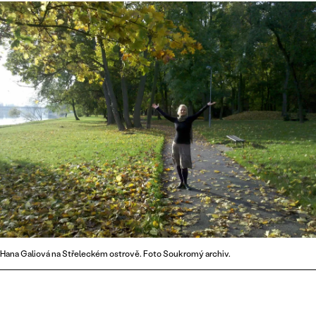
Hana Galiová na Střeleckém ostrově. Foto Soukromý archiv.