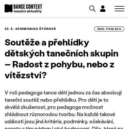
22. 5. 2019
MONIKA ŠTÚROVÁ
ÚHEL POHLEDU
Soutěže a přehlídky
dětských tanečních skupin
– Radost z pohybu, nebo z
vítězství?
V roli pedagoga tance dětí jednou za čas absolvuji
taneční soutěž nebo přehlídku. Pro děti je to
skvělá zkušenost, pro pedagoga možnost
zhlédnout různorodou tvorbu. Na každé takové
události jsou jiná kritéria, podmínky, očekávání,
porota a tím pádem i styl hodnocení. Dílo, které na