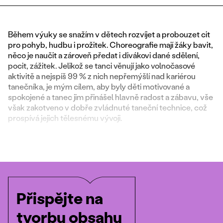
Během výuky se snažím v dětech rozvíjet a probouzet cit
pro pohyb, hudbu i prožitek. Choreografie mají žáky bavit,
něco je naučit a zároveň předat i divákovi dané sdělení,
pocit, zážitek. Jelikož se tanci věnují jako volnočasové
aktivitě a nejspíš 99 % z nich nepřemýšlí nad kariérou
tanečníka, je mým cílem, aby byly děti motivované a
spokojené a tanec jim přinášel hlavně radost a zábavu, vše
však zakotveno v dobře zvládnuté taneční technice, což
prospívá jejich tělesnému vývoji.
Přispějte na
tvorbu obsahu