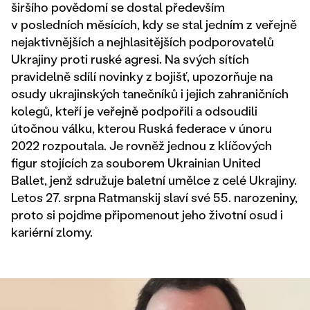
širšího povědomí se dostal především
v posledních měsících, kdy se stal jedním z veřejně
nejaktivnějších a nejhlasitějších podporovatelů
Ukrajiny proti ruské agresi. Na svých sítích
pravidelně sdílí novinky z bojišť, upozorňuje na
osudy ukrajinských tanečníků i jejich zahraničních
kolegů, kteří je veřejně podpořili a odsoudili
útočnou válku, kterou Ruská federace v únoru
2022 rozpoutala. Je rovněž jednou z klíčových
figur stojících za souborem Ukrainian United
Ballet, jenž sdružuje baletní umělce z celé Ukrajiny.
Letos 27. srpna Ratmanskij slaví své 55. narozeniny,
proto si pojďme připomenout jeho životní osud i
kariérní zlomy.