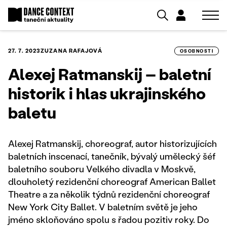
27. 7. 2023
ZUZANA RAFAJOVÁ
OSOBNOSTI
Alexej Ratmanskij – baletní
historik i hlas ukrajinského
baletu
Alexej Ratmanskij, choreograf, autor historizujících
baletních inscenací, tanečník, bývalý umělecký šéf
baletního souboru Velkého divadla v Moskvě,
dlouholetý rezidenční choreograf American Ballet
Theatre a za několik týdnů rezidenční choreograf
New York City Ballet. V baletním světě je jeho
jméno skloňováno spolu s řadou pozitiv roky. Do