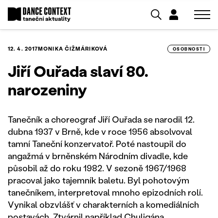
12. 4. 2017
MONIKA ČIŽMÁRIKOVÁ
OSOBNOSTI
Jiří Ouřada slaví 80.
narozeniny
Tanečník a choreograf Jiří Ouřada se narodil 12.
dubna 1937 v Brně, kde v roce 1956 absolvoval
tamní Taneční konzervatoř. Poté nastoupil do
angažmá v brněnském Národním divadle, kde
působil až do roku 1982. V sezoně 1967/1968
pracoval jako tajemník baletu. Byl pohotovým
tanečníkem, interpretoval mnoho epizodních rolí.
Vynikal obzvlášť v charakterních a komediálních
postavách. Ztvárnil například Chuligána