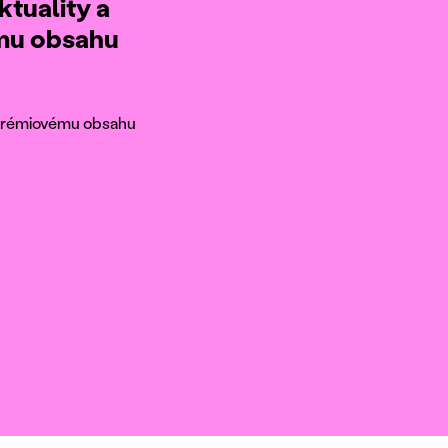
ktuality a
ému obsahu
k prémiovému obsahu