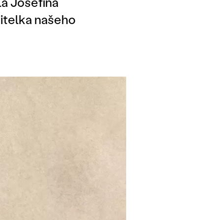
la Josefína
vitelka našeho