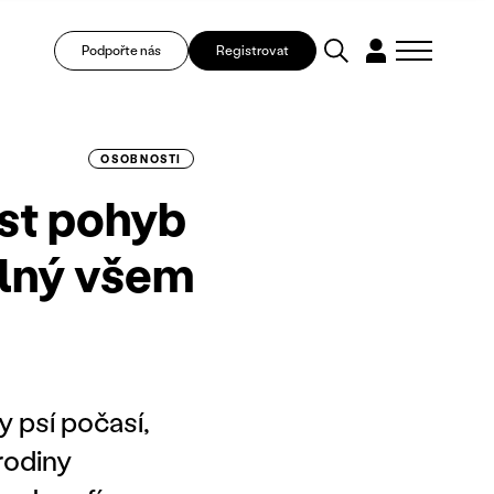
Podpořte nás
Registrovat
OSOBNOSTI
st pohyb
elný všem
y psí počasí,
rodiny