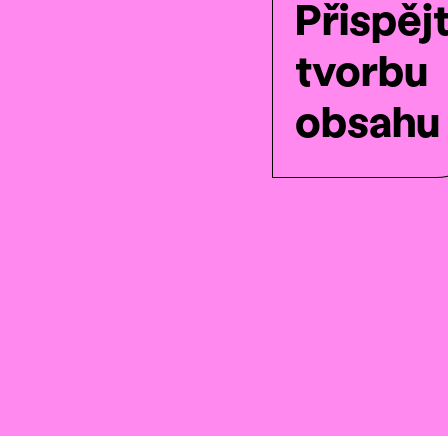
Přispěj
tvorbu
obsahu