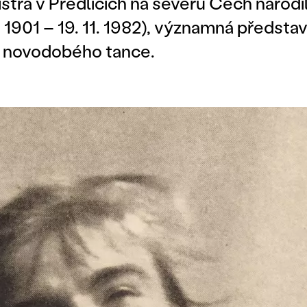
stra v Předlicích na severu Čech narodi
1. 1901 – 19. 11. 1982), významná předsta
 novodobého tance.