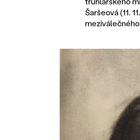
truhlářského mi
Šaršeová (11. 1
meziválečného