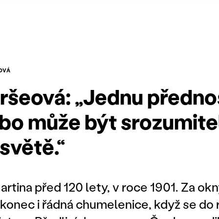
OVÁ
ršeová: „Jednu předno
ebo může být srozumit
světě.“
artina před 120 lety, v roce 1901. Za okn
nakonec i řádná chumelenice, když se do 