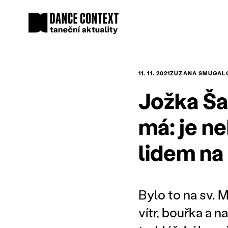
11. 11. 2021
ZUZANA SMUGAL
Jožka Ša
má: je n
lidem na 
Bylo to na sv. M
vítr, bouřka a 