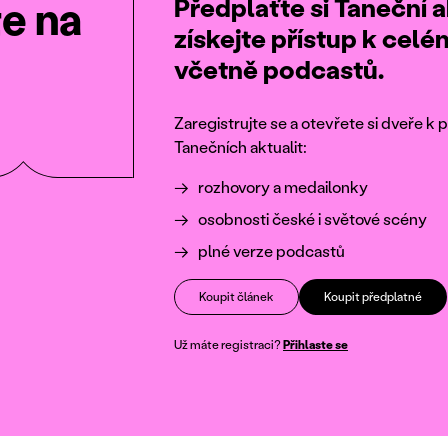
Předplaťte si Taneční a
te na
získejte přístup k cel
včetně podcastů.
Zaregistrujte se a otevřete si dveře 
Tanečních aktualit:
rozhovory a medailonky
osobnosti české i světové scény
plné verze podcastů
Koupit článek
Koupit předplatné
Už máte registraci?
Přihlaste se