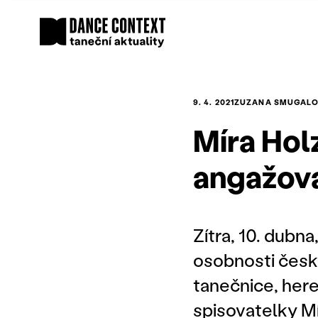
9. 4. 2021
ZUZANA SMUGAL
Míra Hol
angažov
Zítra, 10. dubn
osobnosti české
tanečnice, her
spisovatelky M