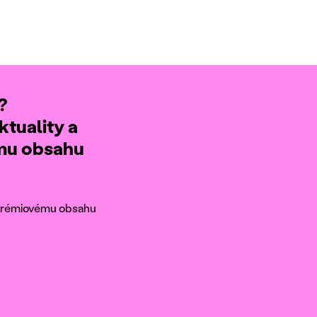
?
ktuality a
ému obsahu
k prémiovému obsahu