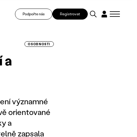
Podpořte nás
Registrovat
OSOBNOSTI
 a
ození významné
ově orientované
ky a
elně zapsala