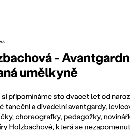
OVÁ
zbachová - Avantgardní
aná umělkyně
a, si připomínáme sto dvacet let od nar
 taneční a divadelní avantgardy, levic
ečky, choreografky, pedagožky, novinář
íry Holzbachové, která se nezapomenut