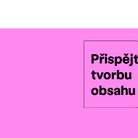
Přispěj
tvorbu
obsahu