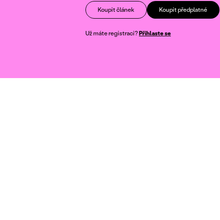
Koupit článek
Koupit předplatné
Už máte registraci?
Přihlaste se