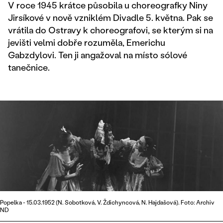
V roce 1945 krátce působila u choreografky Niny
Jirsíkové v nově vzniklém Divadle 5. května. Pak se
vrátila do Ostravy k choreografovi, se kterým si na
jevišti velmi dobře rozuměla, Emerichu
Gabzdylovi. Ten ji angažoval na místo sólové
tanečnice.
Popelka - 15.03.1952 (N. Sobotková, V. Ždichyncová, N. Hajdašová). Foto: Archiv
ND