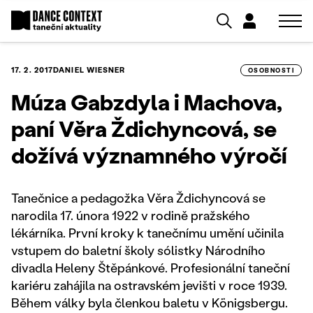
17. 2. 2017
DANIEL WIESNER
OSOBNOSTI
Múza Gabzdyla i Machova,
paní Věra Ždichyncová, se
dožívá významného výročí
Tanečnice a pedagožka Věra Ždichyncová se
narodila 17. února 1922 v rodině pražského
lékárníka. První kroky k tanečnímu umění učinila
vstupem do baletní školy sólistky Národního
divadla Heleny Štěpánkové. Profesionální taneční
kariéru zahájila na ostravském jevišti v roce 1939.
Během války byla členkou baletu v Königsbergu.