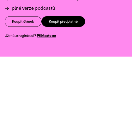
plné verze podcastů
Koupit článek
Koupit předplatné
Už máte registraci?
Přihlaste se