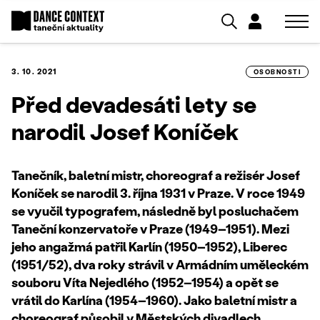
3. 10. 2021
OSOBNOSTI
Před devadesáti lety se
narodil Josef Koníček
Tanečník, baletní mistr, choreograf a režisér Josef
Koníček se narodil 3. října 1931 v Praze. V roce 1949
se
vyučil typografem, následně byl posluchačem
Taneční konzervatoře v Praze (1949–1951). Mezi
jeho angažmá patřil Karlín (1950–1952), Liberec
(1951/52), dva roky strávil v Armádním uměleckém
souboru Víta Nejedlého (1952–1954) a opět se
vrátil do Karlína (1954–1960). Jako baletní mistr a
choreograf působil v Městských divadlech