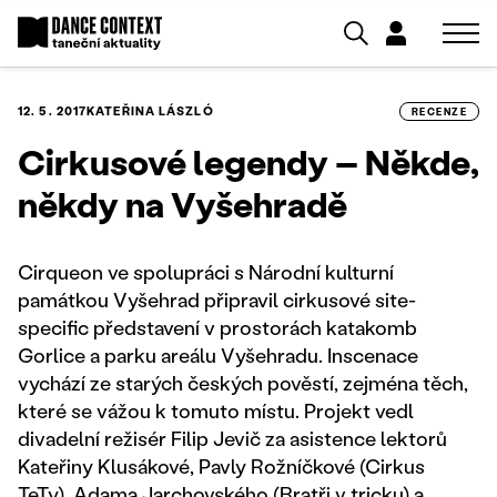
12. 5. 2017
KATEŘINA LÁSZLÓ
RECENZE
Cirkusové legendy – Někde,
někdy na Vyšehradě
Cirqueon ve spolupráci s Národní kulturní
památkou Vyšehrad připravil cirkusové site-
specific představení v prostorách katakomb
Gorlice a parku areálu Vyšehradu. Inscenace
vychází ze starých českých pověstí, zejména těch,
které se vážou k tomuto místu. Projekt vedl
divadelní režisér Filip Jevič za asistence lektorů
Kateřiny Klusákové, Pavly Rožníčkové (Cirkus
TeTy), Adama Jarchovského (Bratři v tricku) a