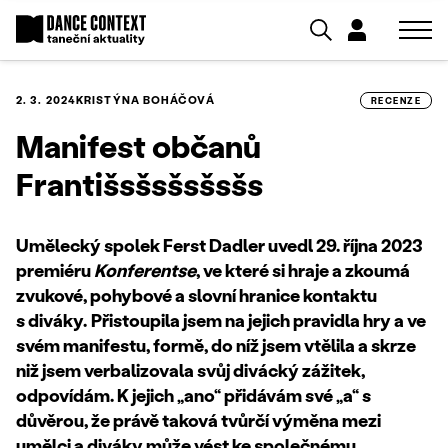
2. 3. 2024
KRISTÝNA BOHÁČOVÁ
RECENZE
Manifest občanů
Františsšsšsšsšs
Umělecký spolek Ferst Dadler uvedl 29. října 2023
premiéru
Konferentse
, ve které si hraje a zkoumá
zvukové, pohybové a slovní hranice kontaktu
s diváky.
Přistoupila jsem na jejich pravidla hry a ve
svém manifestu, formě, do níž jsem vtělila a skrze
niž jsem verbalizovala svůj divácký zážitek,
odpovídám.
K jejich „ano“ přidávám své „a“ s
důvěrou, že právě taková tvůrčí výměna mezi
umělci a diváky může vést ke společnému