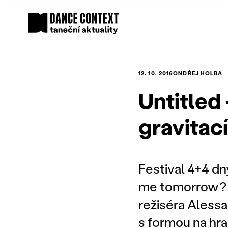
12. 10. 2016
ONDŘEJ HOLBA
Untitled
gravitací
Festival 4+4 dny
me tomorrow? i
režiséra Alessa
s formou na hra