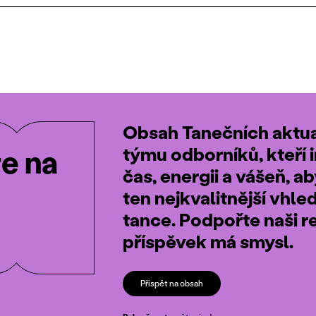
Obsah Tanečních aktual
týmu odborníků, kteří i
te na
čas, energii a vášeň, a
ten nejkvalitnější vhle
tance. Podpořte naši r
příspěvek má smysl.
Přispět na obsah