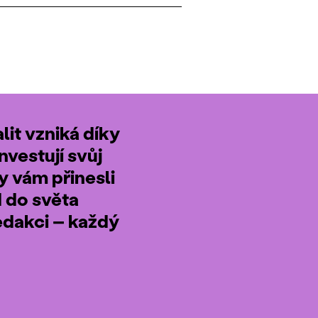
it vzniká díky
nvestují svůj
by vám přinesli
d do světa
edakci – každý