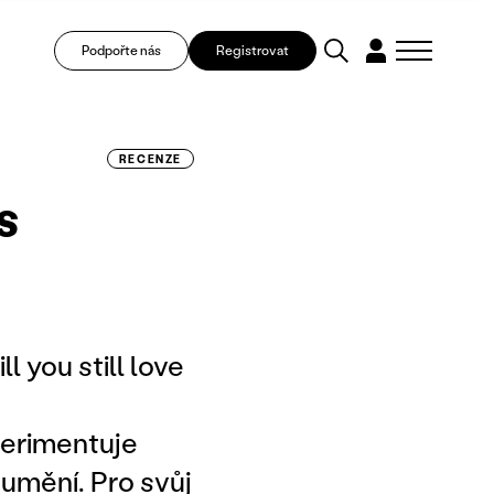
Podpořte nás
Registrovat
RECENZE
s
l you still love
perimentuje
 umění. Pro svůj