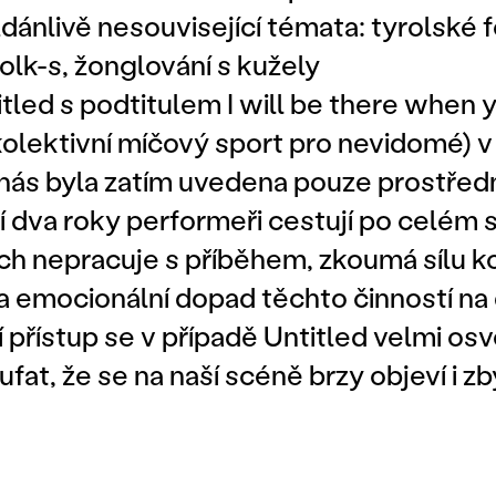
zdánlivě nesouvisející témata: tyrolské f
Folk-s, žonglování s kužely
itled s podtitulem I will be there when 
(kolektivní míčový sport pro nevidomé) 
 nás byla zatím uvedena pouze prostředn
 dva roky performeři cestují po celém 
ch nepracuje s příběhem, zkoumá sílu k
a emocionální dopad těchto činností na 
 přístup se v případě Untitled velmi osv
at, že se na naší scéně brzy objeví i zb