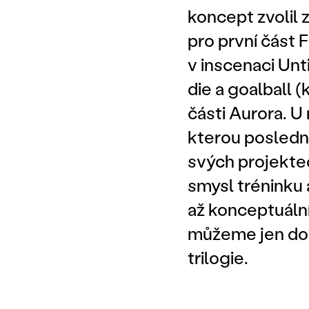
koncept zvolil 
pro první část 
v inscenaci Unt
die a goalball 
části Aurora. U
kterou poslední
svých projekte
smysl tréninku 
až konceptuální
můžeme jen douf
trilogie.