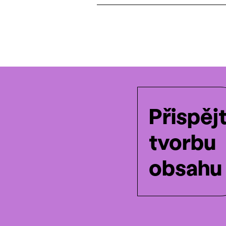
Přispěj
tvorbu
obsahu