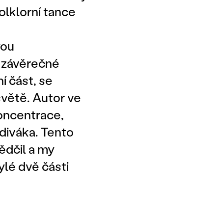
olklorní tance
you
v závěrečné
í část, se
světě. Autor ve
oncentrace,
diváka. Tento
ědčil a my
ylé dvě části