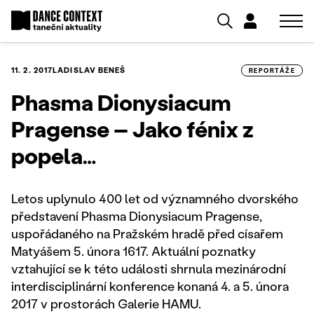
11. 2. 2017
LADISLAV BENEŠ
REPORTÁŽE
Phasma Dionysiacum
Pragense – Jako fénix z
popela…
Letos uplynulo 400 let od významného dvorského
představení Phasma Dionysiacum Pragense,
uspořádaného na Pražském hradě před císařem
Matyášem 5. února 1617. Aktuální poznatky
vztahující se k této události shrnula mezinárodní
interdisciplinární konference konaná 4. a 5. února
2017 v prostorách Galerie HAMU.