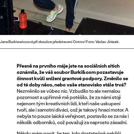
Jana Burkiewiczová při zkoušce představení Ostrov! Foto: Václav Jirásek.
Přesně na prvního máje jste na sociálních sítích
oznámila, že váš soubor Burki&com pozastavuje
činnost kvůli snížení grantové podpory. Změnilo se
od té doby něco, nebo vaše stanovisko stále trvá?
Nezměnilo se vůbec nic. Vzbudilo to ale nemalou
pozornost a upřímně mě potěšilo, že za námi stojí
nejenom tým kreativních lidí, kteří naše uskupení
tvoří, ale i samotní diváci, což je takový hnací motor. A
nebyla to pouze laická veřejnost, postavilo se za nás i
několik odborníků, což považuji za naprosto zásadní.
Někdy mám pocit, že ten, kdo dostatečně nekřičí,