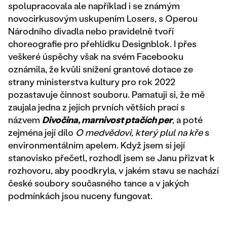
spolupracovala ale například i se známým
novocirkusovým uskupením Losers, s Operou
Národního divadla nebo pravidelně tvoří
choreografie pro přehlídku Designblok. I přes
veškeré úspěchy však na svém Facebooku
oznámila, že kvůli snížení grantové dotace ze
strany ministerstva kultury pro rok 2022
pozastavuje činnost souboru. Pamatuji si, že mě
zaujala jedna z jejích prvních větších prací s
názvem
Divočina, marnivost ptačích per
, a poté
zejména její dílo
O medvědovi, který plul na kře
s
environmentálním apelem. Když jsem si její
stanovisko přečetl, rozhodl jsem se Janu přizvat k
rozhovoru, aby poodkryla, v jakém stavu se nachází
české soubory současného tance a v jakých
podmínkách jsou nuceny fungovat.