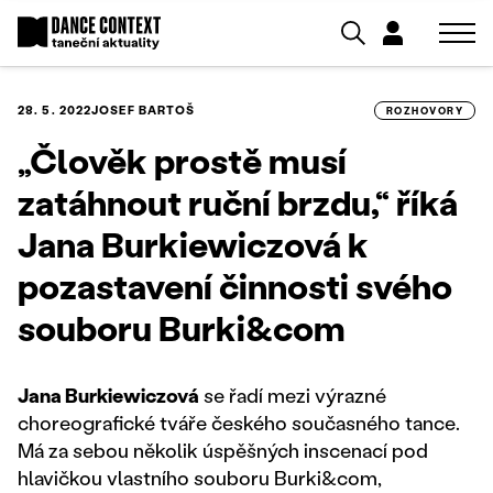
28. 5. 2022
JOSEF BARTOŠ
ROZHOVORY
„Člověk prostě musí
zatáhnout ruční brzdu,“ říká
Jana Burkiewiczová k
pozastavení činnosti svého
souboru Burki&com
Jana Burkiewiczová
se řadí mezi výrazné
choreografické tváře českého současného tance.
Má za sebou několik úspěšných inscenací pod
hlavičkou vlastního souboru Burki&com,