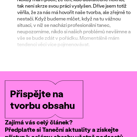
tak není skrze svou práci vyslyšen. Dříve jsem totiž
věřila, že za nás má hovořit naše tvorba, ale zřejmě to
nestačí. Když budeme mlčet, když na tu vážnou
situaci, v níž se nachází profesionální tanec,
neupozorníme, nikdo si našich problémů nevšimne a
vše se bude zdát v pořádku. Momentálně mám
tendenci věci více pojmenovávat.
Přispějte na
tvorbu obsahu
Zajímá vás celý článek?
Předplaťte si Taneční aktuality a získejte
přístup k celému obsahu včetně podcastů.