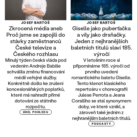
JOSEF BARTOŠ
JOSEF BARTOŠ
Zkrocená média aneb
Giselle jako puberťačka
Proč jsme se zapojili do
a víly jako drsňačky.
stávky zaměstnanců
Jeden z nejhranějších
České televize a
baletních titulů slaví 185.
Českého rozhlasu
výročí
Minulý týden česká vláda pod
V letošním roce si
vedením Andreje Babiše
připomínáme 185. výročí od
schválila změnu financování
prvního uvedení
médií veřejné služby.
romantického baletu Giselle.
Konkrétně došlo ke zrušení
Tento klenot klasického
koncesionářských poplatků,
repertoáru v choreografii
které má nahradit přímé
Julese Perrota a Jeana
dotování ze státního
Coralliho se stal synonymem
rozpočtu.
doby, ve které vznikl, a
zároveň také jedním z
ÚHEL POHLEDU
nejhranějším baletních titulů.
PODCASTY