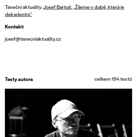
Taneční aktuality.
Josef Bartoš: „Žijeme v době, která je
dekadentní.“
Kontakt:
josef@tanecniaktuality.cz
celkem 194 textů
Texty autora