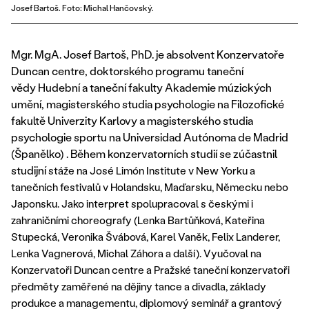
Josef Bartoš. Foto: Michal Hančovský.
Mgr. MgA. Josef Bartoš, PhD. je absolvent Konzervatoře
Duncan centre, doktorského programu taneční
vědy Hudební a taneční fakulty Akademie múzických
umění, magisterského studia psychologie na Filozofické
fakultě Univerzity Karlovy a magisterského studia
psychologie sportu na Universidad Autónoma de Madrid
(Španělko) . Během konzervatorních studií se zúčastnil
studijní
stáže na José Limón Institute v New Yorku a
tanečních festivalů v Holandsku, Maďarsku, Německu nebo
Japonsku. Jako interpret spolupracoval s českými i
zahraničními choreografy (Lenka Bartůňková, Kateřina
Stupecká, Veronika Švábová, Karel Vaněk, Felix Landerer,
Lenka Vagnerová, Michal Záhora a další). Vyučoval na
Konzervatoři Duncan centre a Pražské taneční konzervatoři
předměty zaměřené na dějiny tance a divadla, základy
produkce a managementu, diplomový seminář a grantový