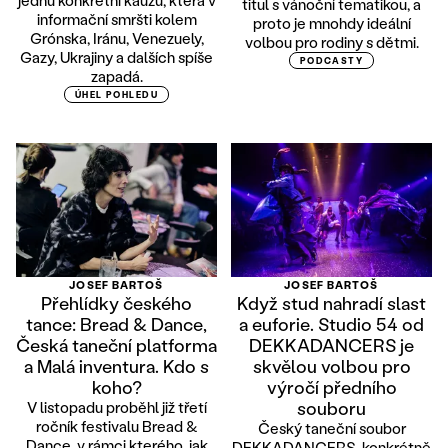
jednu konkrétní kauzu, která v
titul s vánoční tematikou, a
informační smršti kolem
proto je mnohdy ideální
Grónska, Iránu, Venezuely,
volbou pro rodiny s dětmi.
Gazy, Ukrajiny a dalších spíše
PODCASTY
zapadá.
ÚHEL POHLEDU
JOSEF BARTOŠ
JOSEF BARTOŠ
Přehlídky českého
Když stud nahradí slast
tance: Bread & Dance,
a euforie. Studio 54 od
Česká taneční platforma
DEKKADANCERS je
a Malá inventura. Kdo s
skvělou volbou pro
koho?
výročí předního
souboru
V listopadu proběhl již třetí
ročník festivalu Bread &
Český taneční soubor
Dance, v rámci kterého, jak
DEKKADANCERS, konkrétně