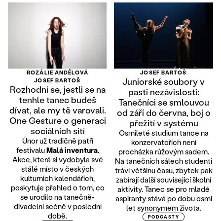
ROZÁLIE ANDĚLOVÁ
JOSEF BARTOŠ
Juniorské soubory v
JOSEF BARTOŠ
Rozhodni se, jestli se na
pasti nezávislosti:
tenhle tanec budeš
Tanečníci se smlouvou
dívat, ale my tě varovali.
od září do června, boj o
One Gesture o generaci
přežití v systému
sociálních sítí
Osmileté studium tance na
Únor už tradičně patří
konzervatořích není
festivalu
Malá inventura
.
procházka růžovým sadem.
Akce, která si vydobyla své
Na tanečních sálech studenti
stálé místo v českých
tráví většinu času, zbytek pak
kulturních kalendářích,
zabírají další související školní
poskytuje přehled o tom, co
aktivity. Tanec se pro mladé
se urodilo na tanečně-
aspiranty stává po dobu osmi
divadelní scéně v poslední
let synonymem života.
době.
PODCASTY