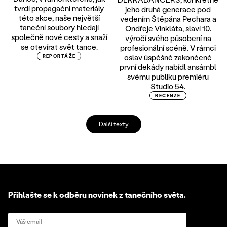
tvrdí propagační materiály
jeho druhá generace pod
této akce, naše největší
vedením Štěpána Pechara a
taneční soubory hledají
Ondřeje Vinkláta, slaví 10.
společně nové cesty a snaží
výročí svého působení na
se otevírat svět tance.
profesionální scéně. V rámci
oslav úspěšně zakončené
REPORTÁŽE
první dekády nabídl ansámbl
svému publiku premiéru
Studio 54.
RECENZE
Další texty
Přihlašte se k odběru novinek z tanečního světa.