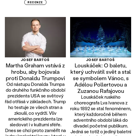
RECENZE
JOSEF BARTOŠ
JOSEF BARTOŠ
Martha Graham vstává z
Louskáček: O baletu,
hrobu, aby bojovala
který uchvátil svět a stal
proti Donaldu Trumpovi
se symbolem Vánoc, s
Adélou Pollertovou a
Od nástupu Donalda Trumpa
do druhého funkčního období
Zuzanou Rafajovou
prezidenta USA se světový
Louskáček ruského
řád otřásá v základech. Trump
choreografa Lva Ivanova z
ho testuje ze všech stran a
roku 1892 se stal fenoménem,
zkouší, co vydrží. Vliv
který každoročně během
amerického prezidenta lze
adventního období láká do
sledovat i v kulturní sféře.
divadel početné publikum.
Dnes se chci proto zaměřit na
Jedná se totiž o jediný baletní