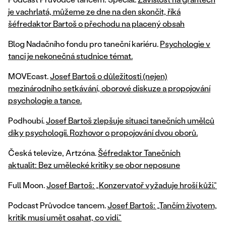
je vachrlatá, můžeme ze dne na den skončit, říká
šéfredaktor Bartoš o přechodu na placený obsah
Blog Nadačního fondu pro taneční kariéru.
Psychologie v
tanci je nekonečná studnice témat.
MOVEcast.
Josef Bartoš o důležitosti (nejen)
mezinárodního setkávání, oborové diskuze a propojování
psychologie a tance.
Podhoubí.
Josef Bartoš zlepšuje situaci tanečních umělců
díky psychologii. Rozhovor o propojování dvou oborů.
Česká televize, Artzóna.
Šéfredaktor Tanečních
aktualit: Bez umělecké kritiky se obor neposune
Full Moon.
Josef Bartoš: „Konzervatoř vyžaduje hroší kůži.“
Podcast Průvodce tancem.
Josef Bartoš: „Tančím životem,
kritik musí umět osahat, co vidí.“