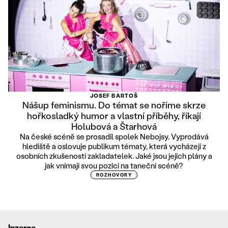
JOSEF BARTOŠ
Nášup feminismu. Do témat se noříme skrze
hořkosladký humor a vlastní příběhy, říkají
Holubová a Štarhová
Na české scéně se prosadil spolek Nebojsy. Vyprodává
hlediště a oslovuje publikum tématy, která vycházejí z
osobních zkušeností zakladatelek. Jaké jsou jejich plány a
jak vnímají svou pozici na taneční scéně?
ROZHOVORY
Inzerce