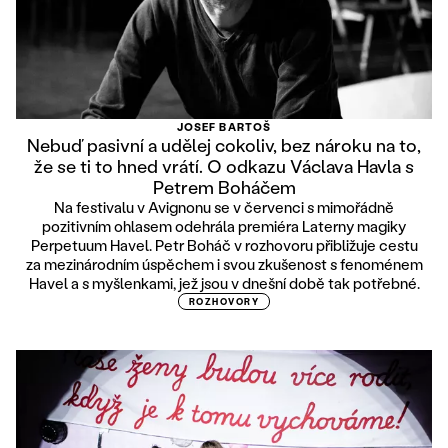
JOSEF BARTOŠ
Nebuď pasivní a udělej cokoliv, bez nároku na to,
že se ti to hned vrátí. O odkazu Václava Havla s
Petrem Boháčem
Na festivalu v Avignonu se v červenci s mimořádně
pozitivním ohlasem odehrála premiéra Laterny magiky
Perpetuum Havel. Petr Boháč v rozhovoru přibližuje cestu
za mezinárodním úspěchem i svou zkušenost s fenoménem
Havel a s myšlenkami, jež jsou v dnešní době tak potřebné.
ROZHOVORY