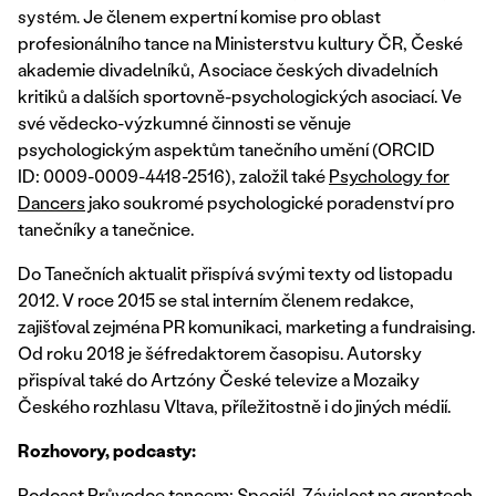
Je členem expertní komise pro oblast
systém.
profesionálního tance na Ministerstvu kultury ČR, České
akademie divadelníků, Asociace českých divadelních
kritiků a dalších sportovně-psychologických asociací. Ve
své vědecko-výzkumné činnosti se věnuje
psychologickým aspektům tanečního umění (ORCID
ID: 0009-0009-4418-2516), založil také
Psychology for
Dancers
jako soukromé psychologické poradenství pro
tanečníky a tanečnice.
Do Tanečních aktualit přispívá svými texty od listopadu
2012. V roce 2015 se stal interním členem redakce,
zajišťoval zejména PR komunikaci, marketing a fundraising.
Od roku 2018 je šéfredaktorem časopisu. Autorsky
přispíval také do Artzóny České televize a Mozaiky
Českého rozhlasu Vltava, příležitostně i do jiných médií.
Rozhovory, podcasty:
Podcast Průvodce tancem: Speciál.
Závislost na grantech