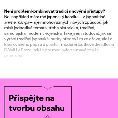
Není problém kombinovat tradici s novými přístupy?
Ne, například mám rád japonský komiks – v japonštině
anime manga
– a je mnoho různých nových způsobů, jak
mísit jednotlivá témata, třeba historická, tradiční,
samurajská, moderní, vojenská. Také jsem studoval, jak se
vyrábí tradiční japonské loutky především ze dřeva, ale i z
kašírovaného papíru a plastu, i moderní loutkové divadlo na
DAMU v Praze, takže pro mne bylo zajímavé to vše
promíchat.
Přispějte na
tvorbu obsahu