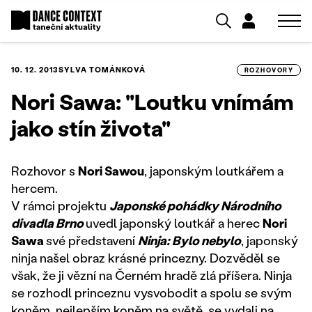
10. 12. 2013
SYLVA TOMÁNKOVÁ
ROZHOVORY
Nori Sawa: "Loutku vnímám
jako stín života"
Rozhovor s
Nori Sawou
, japonským loutkářem a
hercem.
V rámci projektu
Japonské pohádky Národního
divadla Brno
uvedl japonský loutkář a herec
Nori
Sawa
své představení
Ninja: Bylo nebylo
, japonský
ninja našel obraz krásné princezny. Dozvěděl se
však, že ji vězní na Černém hradě zlá příšera. Ninja
se rozhodl princeznu vysvobodit a spolu se svým
koněm, nejlepším koněm na světě, se vydali na