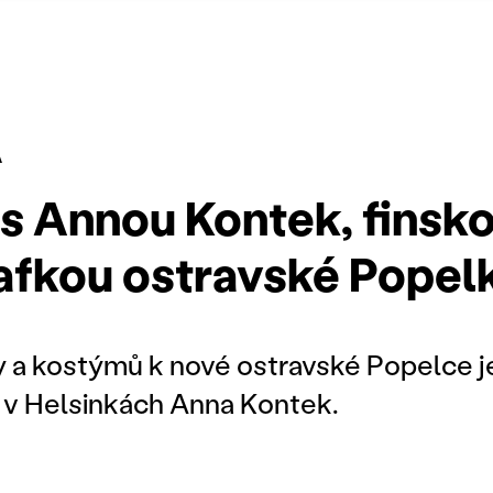
Á
 s Annou Kontek, finsk
fkou ostravské Popel
 a kostýmů k nové ostravské Popelce j
cí v Helsinkách Anna Kontek.