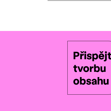
Přispěj
tvorbu
obsahu