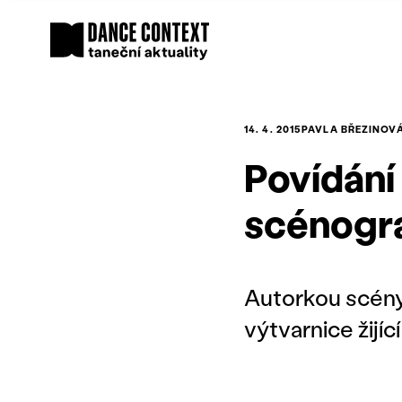
14. 4. 2015
PAVLA BŘEZINOV
Povídání
scénogra
Autorkou scény
výtvarnice žijí