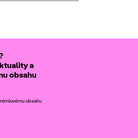
?
ktuality a
ému obsahu
k prémiovému obsahu