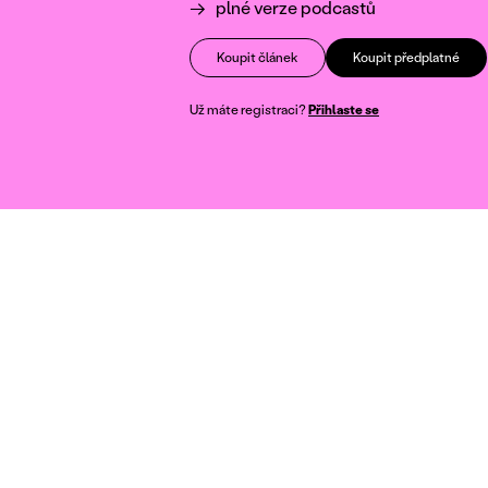
plné verze podcastů
Koupit článek
Koupit předplatné
Už máte registraci?
Přihlaste se