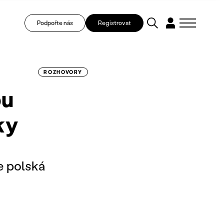
Podpořte nás
Registrovat
ROZHOVORY
ou
ky
e polská