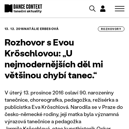
13. 12. 2016
NATÁLIE ERBESOVÁ
ROZHOVORY
Rozhovor s Evou
Kröschlovou: „U
nejmodernějších děl mi
většinou chybí tanec.“
V úterý 13. prosince 2016 oslaví 90. narozeniny
tanečnice, choreografka, pedagožka, režisérka a
publicistka Eva Kröschlová. Narodila se v Praze do
česko-německé rodiny, její matka byla významná
výrazová tanečnice a pedagožka
Jarmila Kröschlová, otec kunsthistorik Oskar