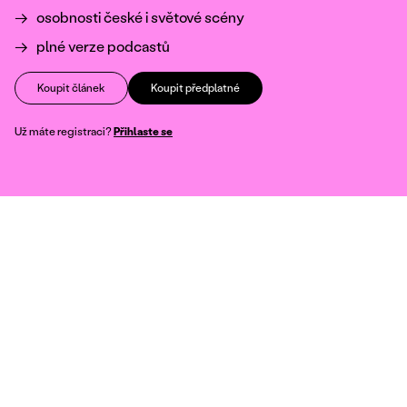
osobnosti české i světové scény
plné verze podcastů
Koupit článek
Koupit předplatné
Už máte registraci?
Přihlaste se