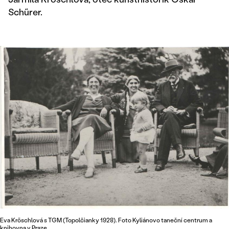
Schürer.
Eva Kröschlová s TGM (Topolčianky 1928). Foto Kyliánovo taneční centrum a
knihovna v Praze.