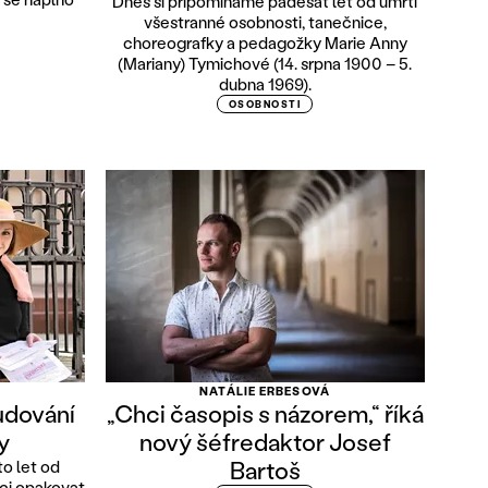
Dnes si připomínáme padesát let od úmrtí
všestranné osobnosti, tanečnice,
choreografky a pedagožky Marie Anny
(Mariany) Tymichové (14. srpna 1900 – 5.
dubna 1969).
OSOBNOSTI
NATÁLIE ERBESOVÁ
udování
„Chci časopis s názorem,“ říká
y
nový šéfredaktor Josef
Bartoš
to let od
ci opakovat