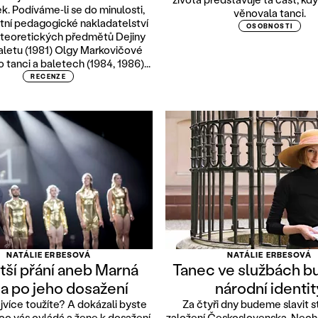
k. Podíváme‑li se do minulosti,
věnovala tanci.
tní pedagogické nakladatelství
OSOBNOSTI
 teoretických předmětů Dejiny
aletu (1981) Olgy Markovičové
o tanci a baletech (1984, 1986)...
RECENZE
NATÁLIE ERBESOVÁ
NATÁLIE ERBESOVÁ
tší přání aneb Marná
Tanec ve službách b
a po jeho dosažení
národní identit
více toužíte? A dokázali byste
Za čtyři dny budeme slavit s
co vás ovládá a žene k dosažení
založení Československa. Nech