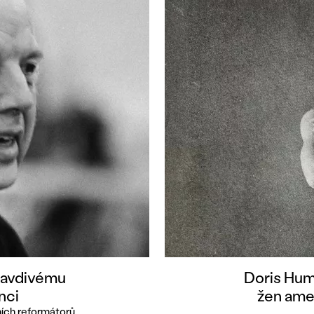
pravdivému
Doris Hump
nci
žen ame
ních reformátorů