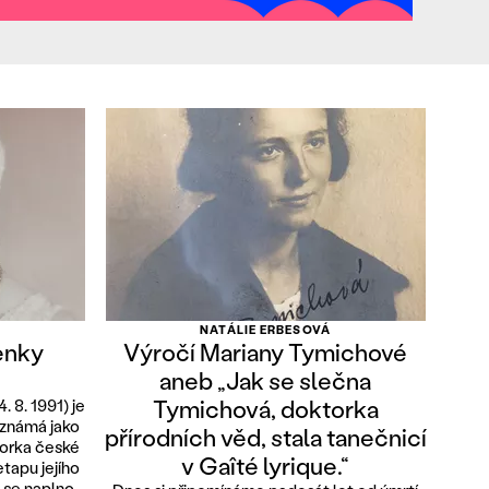
NATÁLIE ERBESOVÁ
enky
Výročí Mariany Tymichové
aneb „Jak se slečna
Tymichová, doktorka
. 8. 1991) je
známá jako
přírodních věd, stala tanečnicí
torka české
v Gaîté lyrique.“
tapu jejího
y se naplno