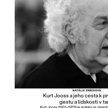
NATÁLIE ERBESOVÁ
Kurt Jooss a jeho cesta k 
gestu a lidskosti v ta
Kurt Jooss (1901–1979) je jedním ze zásad