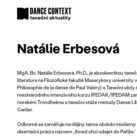
Natálie Erbesová
MgA. Bc. Natálie Erbesová, Ph.D., je absolventkou tane
literatura na Filozofické fakultě Masarykovy univerzit
Philosophie de la danse de Paul Valéry) a Taneční vědy 
mezinárodního intenzivního kurzu IPEDAK/IPEDAM zam
norském Trondheimu a taneční stáže metody Danse Li
Carlier.
Odborně se zaměřuje na dějiny tance období moderny 
disertační práci s názvem „Ihned chci odejet do Paříže.“