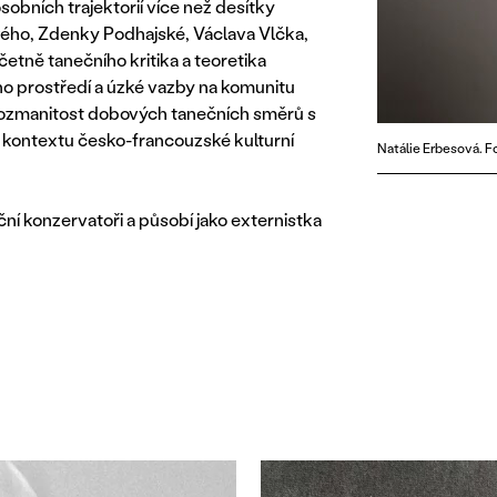
sobních trajektorií více než desítky
kého, Zdenky Podhajské, Václava Vlčka,
etně tanečního kritika a teoretika
ého prostředí a úzké vazby na komunitu
ozmanitost dobových tanečních směrů s
 kontextu česko-francouzské kulturní
Natálie Erbesová. F
ní konzervatoři a působí jako externistka