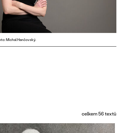
oto: Michal Hančovský.
celkem 56 textů