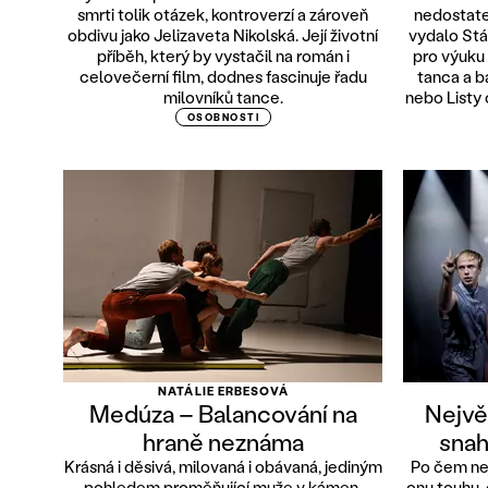
smrti tolik otázek, kontroverzí a zároveň
nedostate
obdivu jako Jelizaveta Nikolská. Její životní
vydalo Stá
příběh, který by vystačil na román i
pro výuku
celovečerní film, dodnes fascinuje řadu
tanca a b
milovníků tance.
nebo Listy 
OSOBNOSTI
NATÁLIE ERBESOVÁ
Medúza – Balancování na
Nejvě
hraně neznáma
snah
Krásná i děsivá, milovaná i obávaná, jediným
Po čem nej
pohledem proměňující muže v kámen.
onu touhu, 