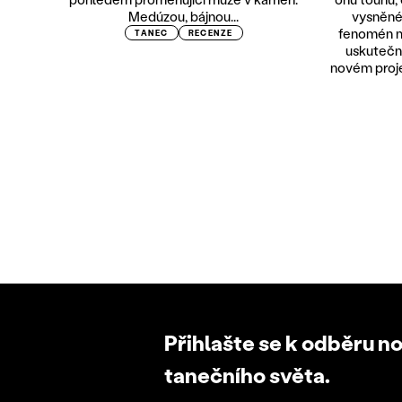
Medúzou, bájnou...
vysněnéh
fenomén m
TANEC
RECENZE
uskutečn
novém proje
Přihlašte se k odběru n
tanečního světa.