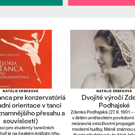
NATÁLIE ERBESOVÁ
NATÁLIE ERBESOVÁ
anca pre konzervatóriá
Dvojité výročí Zd
adní orientace v tanci
Podhajské
znamnějšího přesahu a
Zdenka Podhajská (27. 8. 1901 – 4
v širším uměleckém povědomí 
souvislostí)
neúnavná celoživotní propagá
ací pro studenty tanečních
moderní hudby. Méně známou e
toří je na českém knižním trhu
života představuje ta část, kd