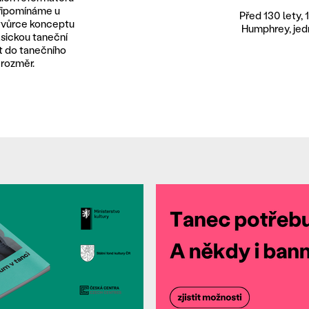
připomínáme u
Před 130 lety, 1
o tvůrce konceptu
Humphrey, jed
asickou taneční
t do tanečního
 rozměr.