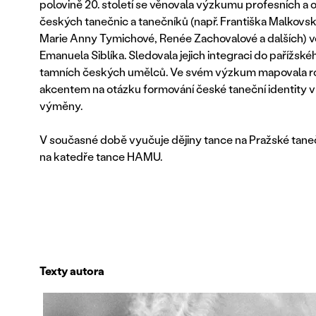
polovině 20. století se věnovala výzkumu profesních a o
českých tanečnic a tanečníků (např. Františka Malkovs
Marie Anny Tymichové, Renée Zachovalové a dalších) vč
Emanuela Siblíka. Sledovala jejich integraci do pařížsk
tamních českých umělců. Ve svém výzkum mapovala r
akcentem na otázku formování české taneční identity v
výměny.
V současné době vyučuje dějiny tance na Pražské taneč
na katedře tance HAMU.
Texty autora