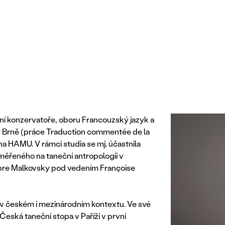
ční konzervatoře, oboru Francouzský jazyk a
y v Brně (práce Traduction commentée de la
na HAMU. V rámci studia se mj. účastnila
ěřeného na taneční antropologii v
bre Malkovsky pod vedením Françoise
v českém i mezinárodním kontextu. Ve své
 Česká taneční stopa v Paříži v první