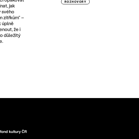
ROZHOVORY
nat, jak
y svého
m zítřkům“ –
k úplně
nout, že i
o důležitý
e.