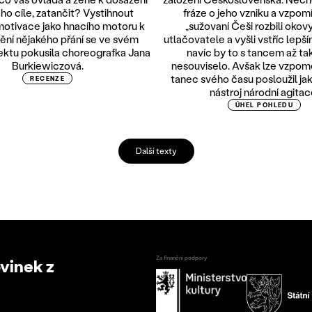
o cíle, zatančit? Vystihnout
fráze o jeho vzniku a vzpomí
otivace jako hnacího motoru k
„sužovaní Češi rozbili okov
ění nějakého přání se ve svém
utlačovatele a vyšli vstříc lepší
ktu pokusila choreografka Jana
navíc by to s tancem až ta
Burkiewiczová.
nesouviselo. Avšak lze vzpome
tanec svého času posloužil jak
RECENZE
nástroj národní agitac
ÚHEL POHLEDU
Další texty
Za finanční podpory
ovinek z