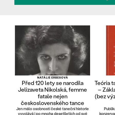
NATÁLIE ERBESOVÁ
Před 120 lety se narodila
Teória t
Jelizaveta Nikolská, femme
– Zákl
fatale nejen
(bez vý
československého tance
Jen málo osobností české taneční historie
Publik
vyvolává i po mnoha desetiletích od své
konzerva