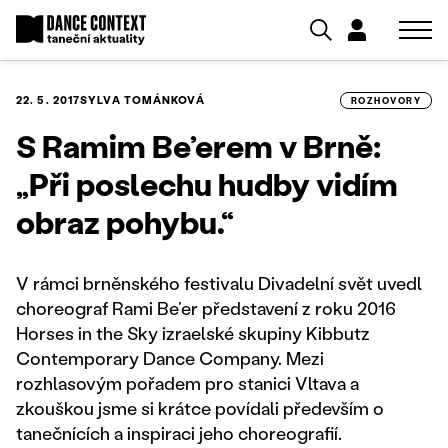
22. 5. 2017
SYLVA TOMÁNKOVÁ
ROZHOVORY
S Ramim Be’erem v Brně:
„Při poslechu hudby vidím
obraz pohybu.“
V rámci brněnského festivalu Divadelní svět uvedl
choreograf Rami Be’er představení z roku 2016
Horses in the Sky izraelské skupiny Kibbutz
Contemporary Dance Company. Mezi
rozhlasovým pořadem pro stanici Vltava a
zkouškou jsme si krátce povídali především o
tanečnících a inspiraci jeho choreografií.