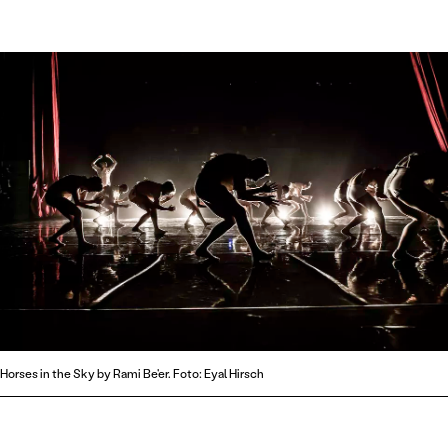
Horses in the Sky by Rami Be'er. Foto: Eyal Hirsch