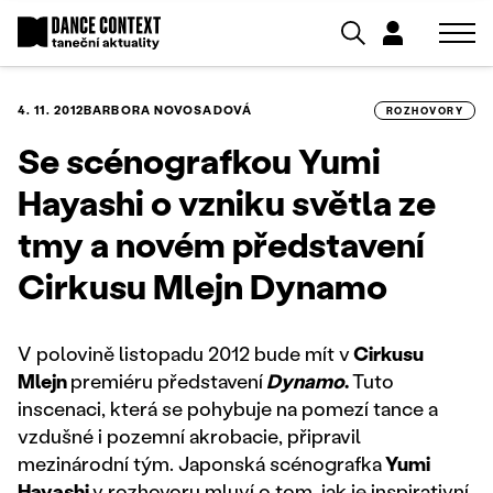
4. 11. 2012
BARBORA NOVOSADOVÁ
ROZHOVORY
Se scénografkou Yumi
Hayashi o vzniku světla ze
tmy a novém představení
Cirkusu Mlejn Dynamo
V polovině listopadu 2012 bude mít v
Cirkusu
Mlejn
premiéru představení
Dynamo
.
Tuto
inscenaci, která se pohybuje na pomezí tance a
vzdušné i pozemní akrobacie, připravil
mezinárodní tým. Japonská scénografka
Yumi
Hayashi
v rozhovoru mluví o tom, jak je inspirativní