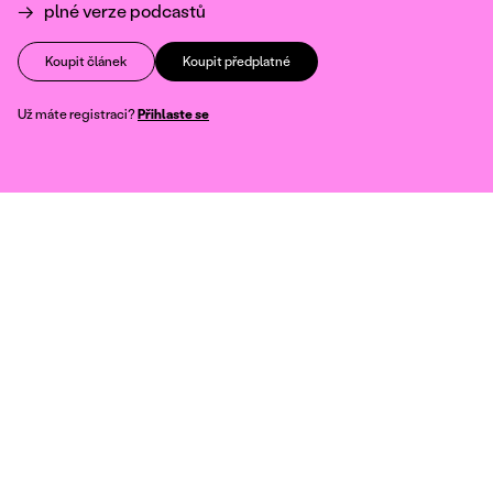
plné verze podcastů
Koupit článek
Koupit předplatné
Už máte registraci?
Přihlaste se