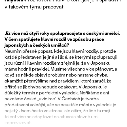
v takovém týmu pracovat.
Již více než čtyři roky spolupracujete s českými umělci.
V čem spatřujete hlavní rozdíl ve způsobu práce
japonských a českých umělců?
Neumím přesně popsat, kde jsou hlavní rozdíly, protože
každé představení je jiné a i lidé, se kterými spolupracuji,
jsou různí. Hlavním rozdílem zřejmě je, že v Japonsku
máme hodně pravidel. Musíme všechno více plánovat, a
když se někde objeví problém nebo nastane chyba,
okamžitě přemýšlíme nad pravidlem, které zaručí, že
příště se již chyba nebude opakovat. V Japonsku je
důležitý termín a perfektní výsledek. Neříkáme a ani
neznáme české „uvidíme“. V Čechách je tvorba
představení volnější, vše se neustále mění a výsledek je
nejistý. Jsem často ve stresu, ale cítím, že lidé tu mají
talent více se adaptovat na situaci a hlavně umí
improvizovat.