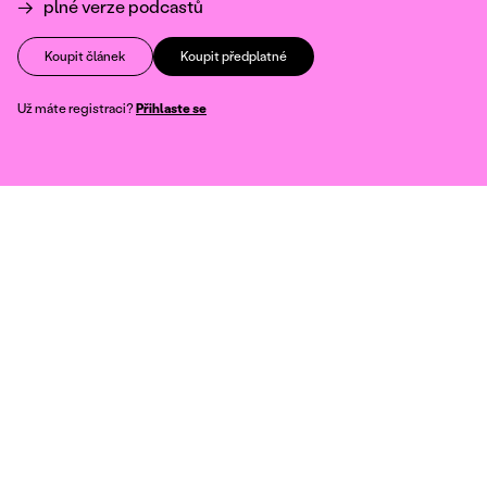
plné verze podcastů
Koupit článek
Koupit předplatné
Už máte registraci?
Přihlaste se