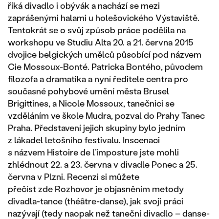
říká divadlo i obývák a nachází se mezi
zaprášenými halami u holešovického Výstaviště.
Tentokrát se o svůj způsob práce podělila na
workshopu ve Studiu Alta 20. a 21. června 2015
dvojice belgických umělců působící pod názvem
Cie Mossoux-Bonté. Patricka Bontého, původem
filozofa a dramatika a nyní ředitele centra pro
současné pohybové umění města Brusel
Brigittines, a Nicole Mossoux, tanečnici se
vzděláním ve škole Mudra, pozval do Prahy Tanec
Praha. Představení jejich skupiny bylo jedním
z lákadel letošního festivalu. Inscenaci
s názvem Histoire de l’imposture jste mohli
zhlédnout 22. a 23. června v divadle Ponec a 25.
června v Plzni. Recenzi si můžete
přečíst zde Rozhovor je objasněním metody
divadla-tance (théâtre-danse), jak svoji práci
nazývají (tedy naopak než taneční divadlo – danse-