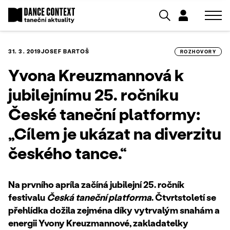
31. 3. 2019
JOSEF BARTOŠ
ROZHOVORY
Yvona Kreuzmannová k
jubilejnímu 25. ročníku
České taneční platformy:
„Cílem je ukázat na diverzitu
českého tance.“
Na prvního apríla začíná jubilejní 25. ročník
festivalu
Česká taneční platforma
. Čtvrtstoletí se
přehlídka dožila zejména díky vytrvalým snahám a
energii Yvony Kreuzmannové, zakladatelky