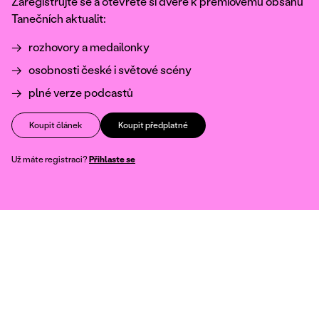
Zaregistrujte se a otevřete si dveře k prémiovému obsahu
Tanečních aktualit:
rozhovory a medailonky
osobnosti české i světové scény
plné verze podcastů
Koupit článek
Koupit předplatné
Už máte registraci?
Přihlaste se