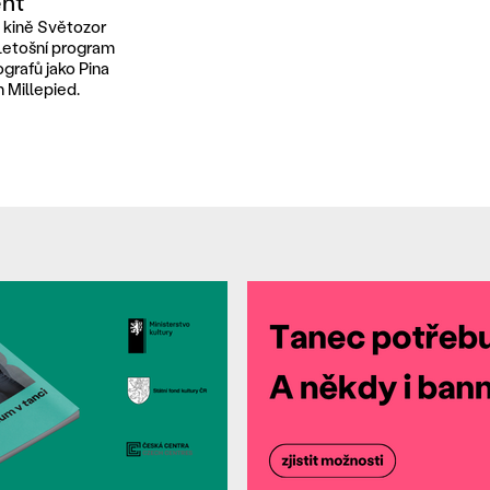
nt
m kině Světozor
 Letošní program
grafů jako Pina
 Millepied.