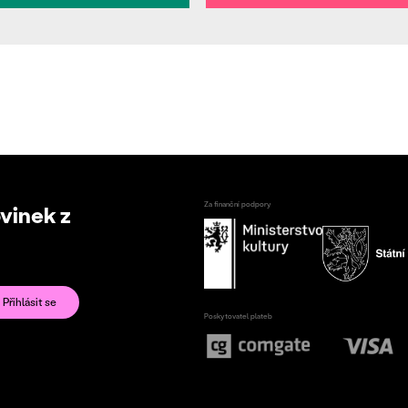
Za finanční podpory
ovinek z
Poskytovatel plateb