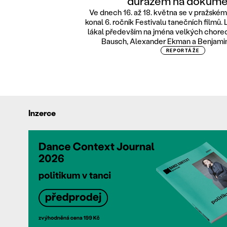
důrazem na dokume
Ve dnech 16. až 18. května se v pražské
konal 6. ročník Festivalu tanečních filmů.
lákal především na jména velkých choreo
Bausch, Alexander Ekman a Benjamin
REPORTÁŽE
Inzerce