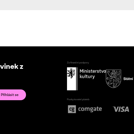
Za finanční podpory
ovinek z
Poskytovatel plateb