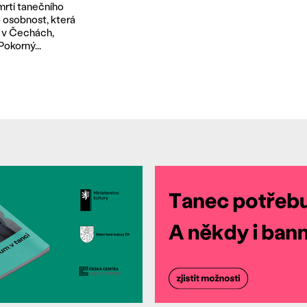
mrtí tanečního
o osobnost, která
í v Čechách,
okorný...