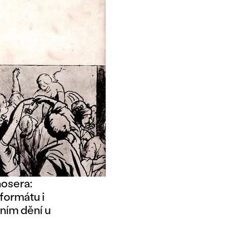
osera:
formátu i
ním dění u