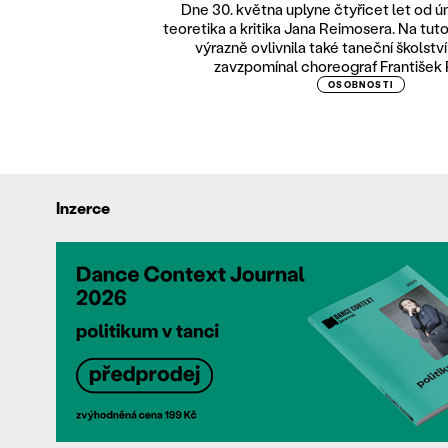
Dne 30. května uplyne čtyřicet let od ú
teoretika a kritika Jana Reimosera. Na tut
výrazně ovlivnila také taneční školstv
zavzpomínal choreograf František P
OSOBNOSTI
Inzerce