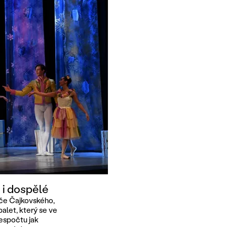
 i dospělé
iče Čajkovského,
alet, který se ve
nespočtu jak