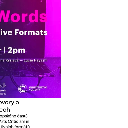
ovory o
tech
vropského času)
ts Criticism in
tivních formátů