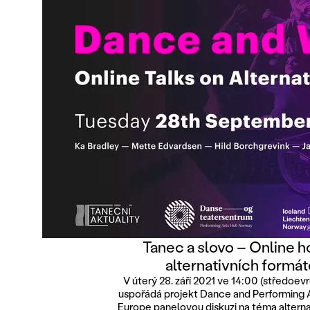
Tanec a slovo – Online h
alternativních formá
V úterý 28. září 2021 ve 14:00 (středoe
uspořádá projekt Dance and Performing Ar
Europe panelovou diskuzi na téma alterna