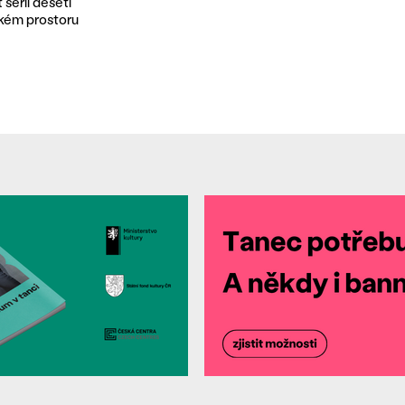
sérii deseti
ském prostoru