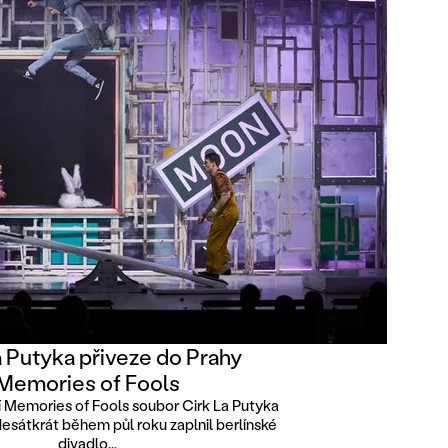
a Putyka přiveze do Prahy
Memories of Fools
í Memories of Fools soubor Cirk La Putyka
sátkrát během půl roku zaplnil berlínské
divadlo...