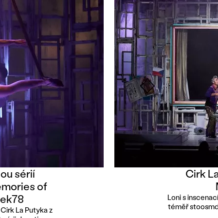
ou sérií
Cirk L
emories of
tek78
Loni s inscenac
téměř stoosmde
Cirk La Putyka z