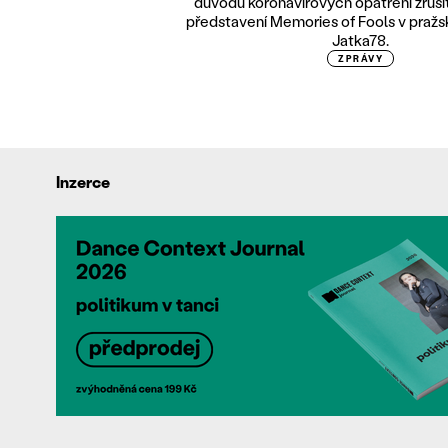
důvodu koronavirových opatření zrušit 
představení Memories of Fools v praž
Jatka78.
ZPRÁVY
Inzerce