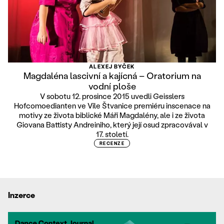
ALEXEJ BYČEK
Magdaléna lascivní a kajícná – Oratorium na
vodní ploše
V sobotu 12. prosince 2015 uvedli Geisslers
Hofcomoedianten ve Vile Štvanice premiéru inscenace na
motivy ze života biblické Máří Magdalény, ale i ze života
Giovana Battisty Andreiniho, který její osud zpracovával v
17. století.
RECENZE
Inzerce