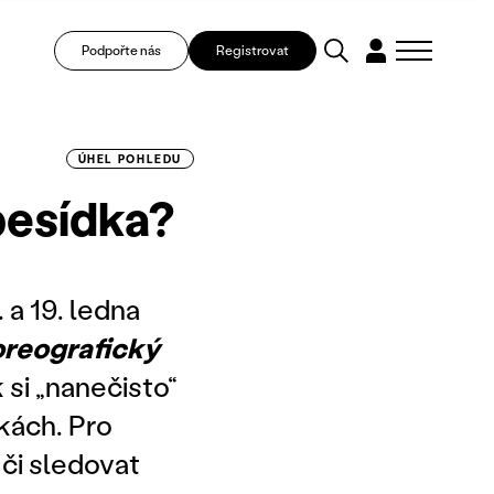
Podpořte nás
Registrovat
ÚHEL POHLEDU
besídka?
a 19. ledna
reografický
k si „nanečisto“
kách. Pro
či sledovat