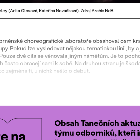
ley (Anita Glosová, Kateřiná Nováčková). Zdroj Archiv NdB.
něnské choreografické laboratoře obsahoval osm krat
y. Pokud lze vysledovat nějakou tematickou linii, byla
Pouze dvě díla se věnovala jiným námětům. Je to pochop
h často obracejí sami k sobě. Na druhou stranu je škoda
o zejména ti, u nichž nešlo o debut.
Obsah Tanečních aktual
týmu odborníků, kteří i
te na