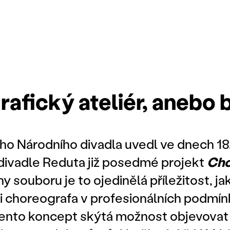
afický ateliér, anebo 
o Národního divadla uvedl ve dnech 18. 
divadle Reduta již posedmé projekt
Cho
ny souboru je to ojedinělá příležitost, ja
i choreografa v profesionálních podmín
tento koncept skýtá možnost objevovat 