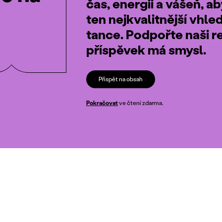
čas, energii a vášeň, a
ten nejkvalitnější vhle
tance. Podpořte naši r
příspěvek má smysl.
Přispět na obsah
Pokračovat
ve čtení zdarma.