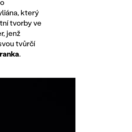
io
liána, který
ní tvorby ve
, jenž
vou tvůrčí
ranka
.