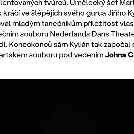
alentovaných tvůrců. Umělecký šéf Már
kráčí ve šlépějích svého gurua Jiřího Ky
val mladým tanečníkům příležitost vlast
čním souboru Nederlands Dans Theater
l. Koneckonců sám Kylián tak započal s
gartském souboru pod vedením
Johna
C