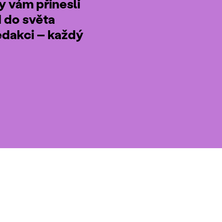
by vám přinesli
d do světa
edakci – každý