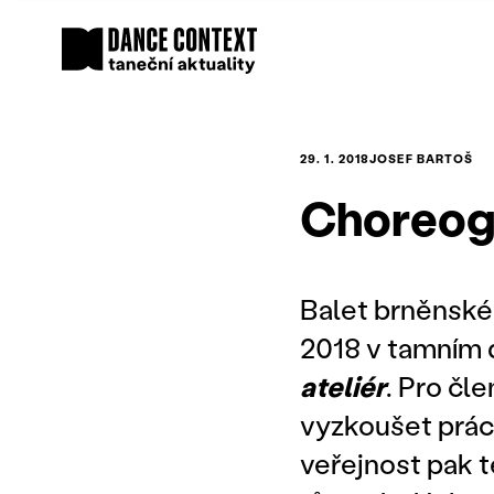
29. 1. 2018
JOSEF BARTOŠ
Choreogr
Balet brněnskéh
2018 v tamním 
ateliér
. Pro čle
vyzkoušet prác
veřejnost pak 