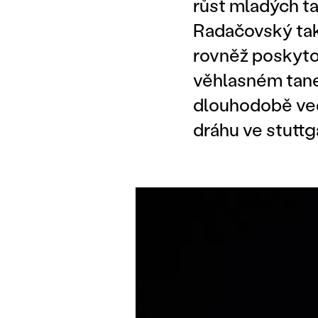
růst mladých t
Radačovský tak 
rovněž poskyto
věhlasném tane
dlouhodobě ved
dráhu ve stutt