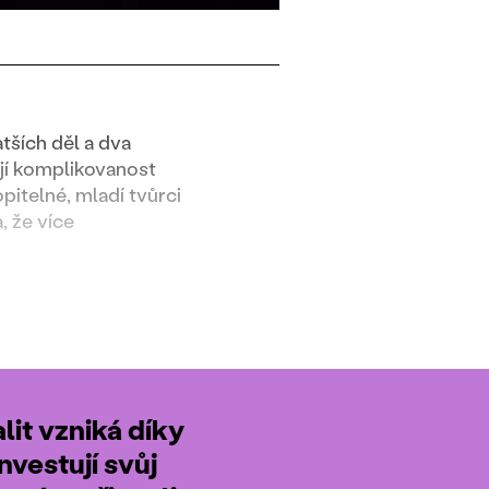
ších děl a dva
 jí komplikovanost
itelné, mladí tvůrci
, že více
it vzniká díky
nvestují svůj