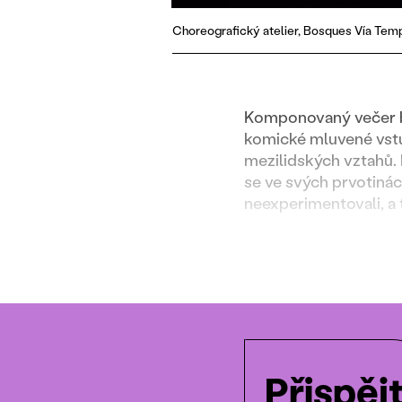
Choreografický atelier, Bosques Vía Temp
Komponovaný večer br
komické mluvené vstup
mezilidských vztahů. 
se ve svých prvotinác
neexperimentovali, a t
Přispěj