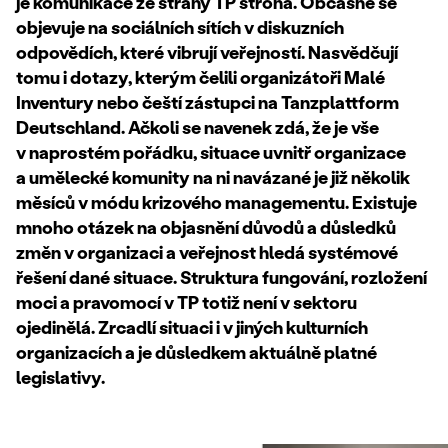
je komunikace ze strany TP strohá. Občasně se
objevuje na sociálních sítích v diskuzních
odpovědích, které vibrují veřejností. Nasvědčují
tomu i
dotazy, kterým čelili organizátoři Malé
Inventury nebo čeští zástupci na Tanzplattform
Deutschland. Ačkoli se navenek zdá, že je vše
v naprostém pořádku, situace uvnitř organizace
a umělecké komunity na ni navázané je již několik
měsíců v módu krizového managementu. Existuje
mnoho otázek na objasnění důvodů a důsledků
změn v organizaci a veřejnost hledá systémové
řešení dané situace. Struktura fungování, rozložení
moci a pravomocí v TP totiž není v sektoru
ojedinělá. Zrcadlí situaci i v jiných kulturních
organizacích a je důsledkem aktuálně platné
legislativy.