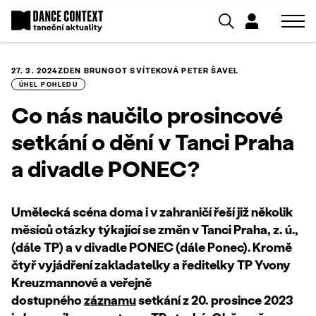
27. 3. 2024
ZDEN BRUNGOT SVÍTEKOVÁ
PETER ŠAVEL
ÚHEL POHLEDU
Co nás naučilo prosincové
setkání o dění v Tanci Praha
a divadle PONEC?
Umělecká scéna doma i v zahraničí řeší již několik
měsíců otázky týkající se změn v Tanci Praha,
z.
ú.,
(dále
TP) a v divadle PONEC (dále Ponec). Kromě
čtyř vyjádření zakladatelky a ředitelky TP Yvony
Kreuzmannové a veřejně
dostupného
záznamu
setkání z 20.
prosince 2023