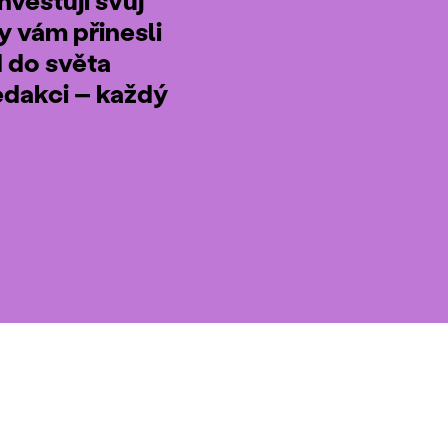
by vám přinesli
d do světa
edakci – každý