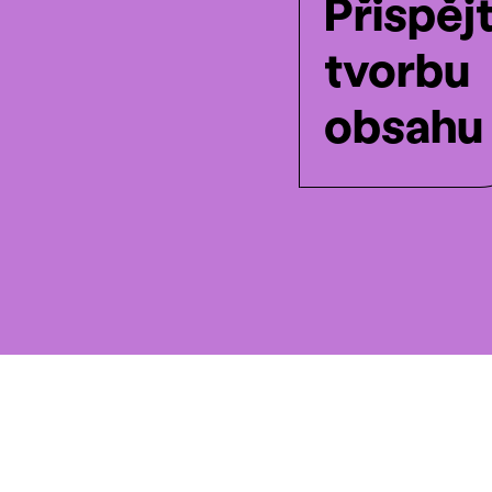
Přispěj
tvorbu
obsahu