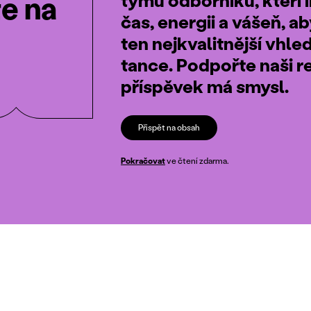
te na
čas, energii a vášeň, a
ten nejkvalitnější vhle
tance. Podpořte naši r
příspěvek má smysl.
Přispět na obsah
Pokračovat
ve čtení zdarma.