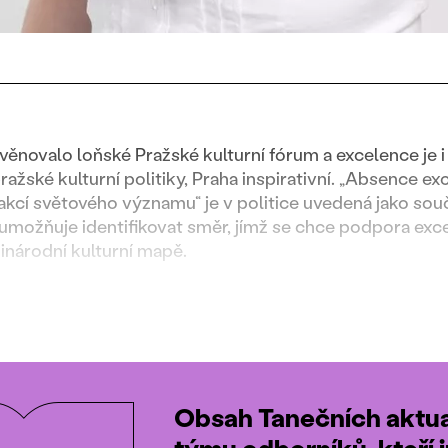
ěnovalo loňské Pražské kulturní fórum a excelence je i
ražské kulturní politiky, Praha inspirativní. „Absence e
 akcí světového významu“ je v politice uvedená jako sou
umožňuje identifikovat směr, jímž se chce podpora exce
inárodní kulturní mapě.
Obsah Tanečních aktual
týmu odborníků, kteří i