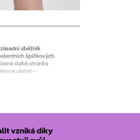
 zásadní úběžník
xcelentních špičkových
časná slabá stránka
lence ubírat –
it vzniká díky
nvestují svůj