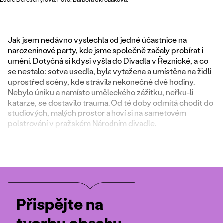
Jak jsem nedávno vyslechla od jedné účastnice na
narozeninové party, kde jsme společně začaly probírat i
umění. Dotyčná si kdysi vyšla do Divadla v Řeznické, a co
se nestalo: sotva usedla, byla vytažena a umístěna na židli
uprostřed scény, kde strávila nekonečné dvě hodiny.
Nebylo úniku a namísto uměleckého zážitku, neřku-li
katarze, se dostavilo trauma. Od té doby odmítá chodit do
studiových, malých prostor a hoví si na sametovém
polstrování v pražském Národním divadle.
Přispějte na
tvorbu obsahu