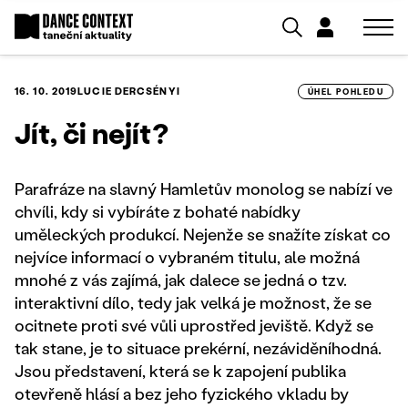
16. 10. 2019
LUCIE DERCSÉNYI
ÚHEL POHLEDU
Jít, či nejít?
Parafráze na slavný Hamletův monolog se nabízí ve
chvíli, kdy si vybíráte z bohaté nabídky
uměleckých produkcí. Nejenže se snažíte získat co
nejvíce informací o vybraném titulu, ale možná
mnohé z vás zajímá, jak dalece se jedná o tzv.
interaktivní dílo, tedy jak velká je možnost, že se
ocitnete proti své vůli uprostřed jeviště. Když se
tak stane, je to situace prekérní, nezáviděníhodná.
Jsou představení, která se k zapojení publika
otevřeně hlásí a bez jeho fyzického vkladu by