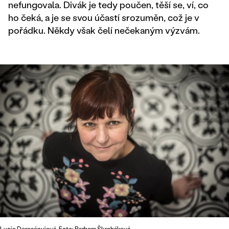
nefungovala. Divák je tedy poučen, těší se, ví, co
ho čeká, a je se svou účastí srozuměn, což je v
pořádku. Někdy však čelí nečekaným výzvám.
Lucie Dercsényiová. Foto: Barbora Škrobáková.