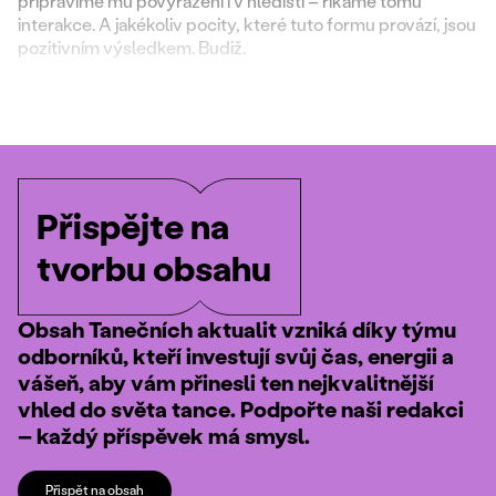
připravíme mu povyražení i v hledišti – říkáme tomu
interakce. A jakékoliv pocity, které tuto formu provází, jsou
pozitivním výsledkem. Budiž.
Přispějte na
tvorbu obsahu
Obsah Tanečních aktualit vzniká díky týmu
odborníků, kteří investují svůj čas, energii a
vášeň, aby vám přinesli ten nejkvalitnější
vhled do světa tance. Podpořte naši redakci
– každý příspěvek má smysl.
Přispět na obsah