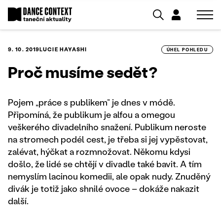
9. 10. 2019
LUCIE HAYASHI
ÚHEL POHLEDU
Proč musíme sedět?
Pojem „práce s publikem“ je dnes v módě.
Připomíná, že publikum je alfou a omegou
veškerého divadelního snažení. Publikum neroste
na stromech podél cest, je třeba si jej vypěstovat,
zalévat, hýčkat a rozmnožovat. Někomu kdysi
došlo, že lidé se chtějí v divadle také bavit. A tím
nemyslím lacinou komedii, ale opak nudy. Znuděný
divák je totiž jako shnilé ovoce – dokáže nakazit
další.