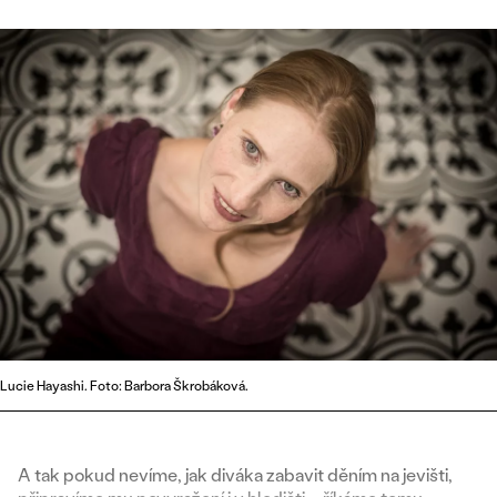
Lucie Hayashi. Foto: Barbora Škrobáková.
A tak pokud nevíme, jak diváka zabavit děním na jevišti,