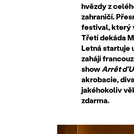
hvězdy z celého
zahraničí. Přes
festival, který
Třetí dekáda M
Letná startuje u
zahájí francou
show
Arrêt d'
akrobacie, div
jakéhokoliv věk
zdarma.