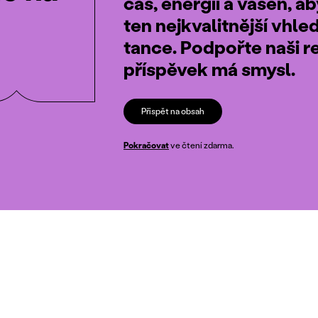
čas, energii a vášeň, a
ten nejkvalitnější vhle
tance. Podpořte naši r
příspěvek má smysl.
Přispět na obsah
Pokračovat
ve čtení zdarma.