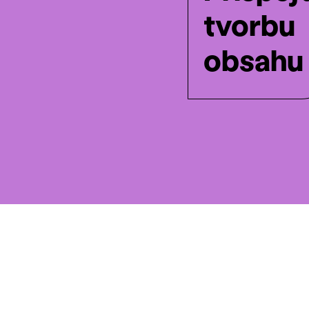
tvorbu
obsahu