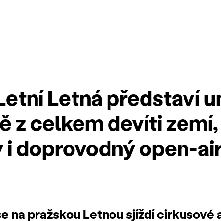
 Letní Letná představí 
 z celkem devíti zemí,
 i doprovodný open-ai
e na pražskou Letnou sjíždí cirkusové a