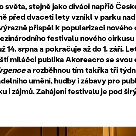
 světa, stejně jako diváci napříč Česk
ně před dvaceti lety vznikl v parku na
 výrazně přispěl k popularizaci nového 
ezinárodního festivalu nového cirkusu 
ž 14. srpna a pokračuje až do 1. září. L
zští miláčci publika Akoreacro se svou
Urgence
a rozběhnou tím takřka tři týdn
adelního umění, hudby i zábavy pro pu
u i zájmů. Zahájení festivalu je pod š