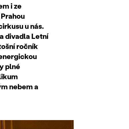
em i ze
d Prahou
cirkusu u nás.
a divadla Letní
etošní ročník
 energickou
y plné
blikum
irým nebem a