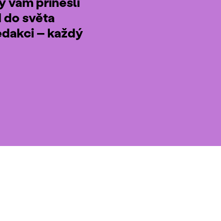
by vám přinesli
d do světa
edakci – každý