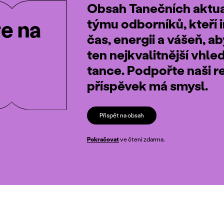
Obsah Tanečních aktual
týmu odborníků, kteří i
te na
čas, energii a vášeň, a
ten nejkvalitnější vhle
tance. Podpořte naši r
příspěvek má smysl.
Přispět na obsah
Pokračovat
ve čtení zdarma.