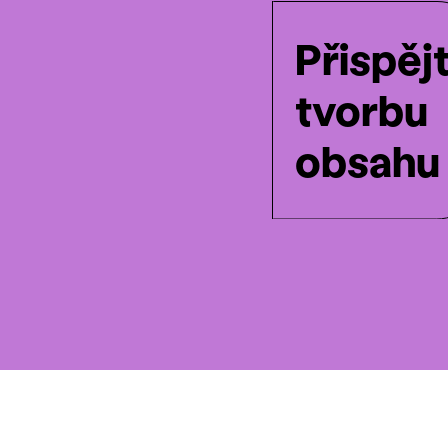
Přispěj
tvorbu
obsahu