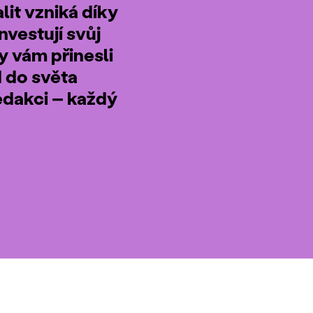
it vzniká díky
nvestují svůj
by vám přinesli
d do světa
edakci – každý