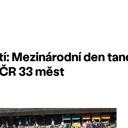
í: Mezinárodní den tan
v ČR 33 měst