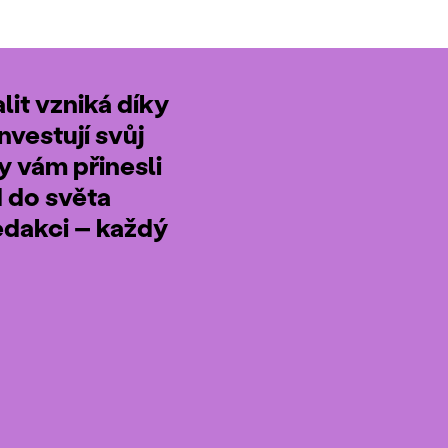
it vzniká díky
nvestují svůj
by vám přinesli
d do světa
edakci – každý