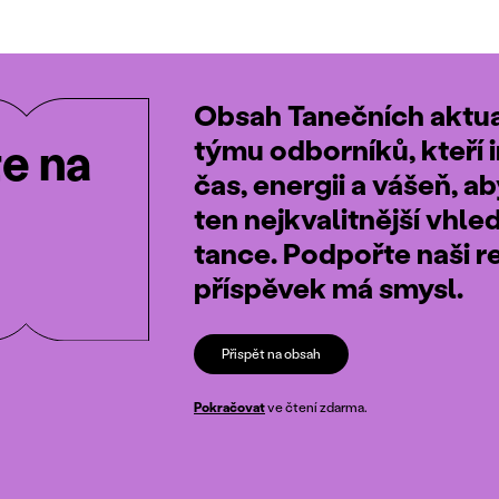
Obsah Tanečních aktual
týmu odborníků, kteří i
te na
čas, energii a vášeň, a
ten nejkvalitnější vhle
tance. Podpořte naši r
příspěvek má smysl.
Přispět na obsah
Pokračovat
ve čtení zdarma.