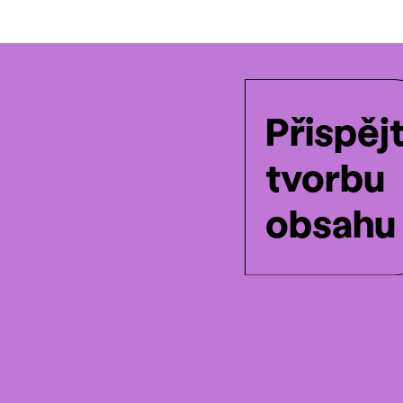
Přispěj
tvorbu
obsahu