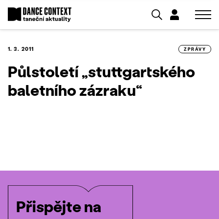
1. 3. 2011
ZPRÁVY
Půlstoletí „stuttgartského
baletního zázraku“
Přispějte na