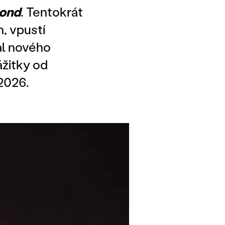
ond
. Tentokrát
h, vpustí
al nového
ážitky od
 2026.