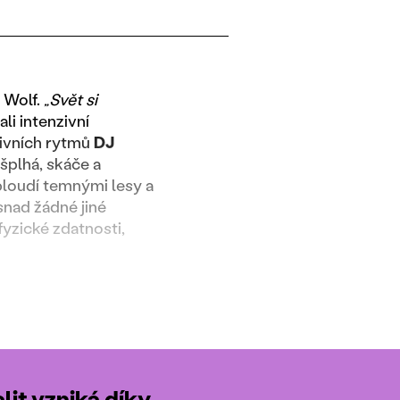
 Wolf.
„Svět si
li intenzivní
tivních rytmů
DJ
šplhá, skáče a
 bloudí temnými lesy a
snad žádné jiné
fyzické zdatnosti,
it vzniká díky