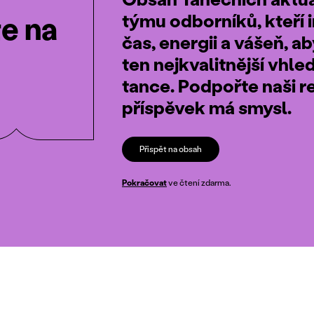
týmu odborníků, kteří i
te na
čas, energii a vášeň, a
ten nejkvalitnější vhle
tance. Podpořte naši r
příspěvek má smysl.
Přispět na obsah
Pokračovat
ve čtení zdarma.