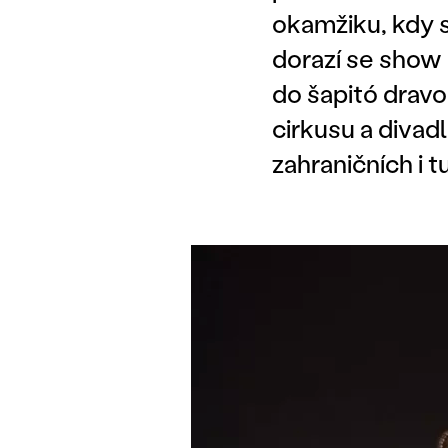
okamžiku, kdy si
dorazí se show
do šapitó drav
cirkusu a divad
zahraničních i 