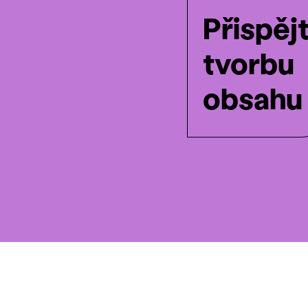
Přispěj
tvorbu
obsahu