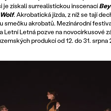
 je získali surrealistickou inscenací
Bey
Wolf
. Akrobatická jízda, z níž se tají dec
ou smečku akrobatů. Mezinárodní festiv
la Letní Letná pozve na novocirkusové z
tuzemských produkcí od 12. do 31. srpna