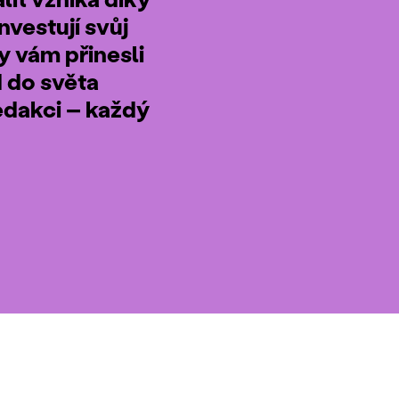
nvestují svůj
by vám přinesli
d do světa
edakci – každý