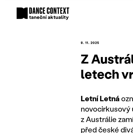
8. 11. 2025
Z Austrál
letech v
Letní Letná
ozn
novocirkusový 
z Austrálie za
před české divá