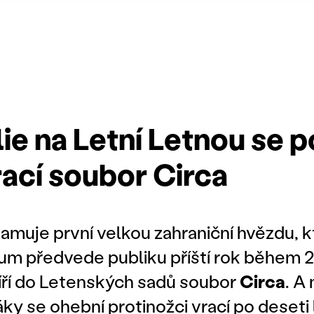
ie na Letní Letnou se p
rací soubor Circa
amuje první velkou zahraniční hvězdu, k
um předvede publiku příští rok během 23
míří do Letenských sadů soubor
Circa
. A
ky se ohební protinožci vrací po deseti