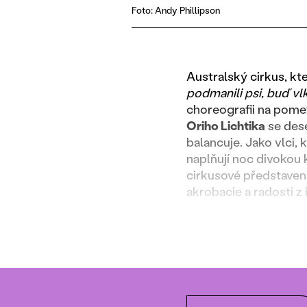
Foto: Andy Phillipson
Australský cirkus, kt
podmanili psi, buď vl
choreografii na pome
Oriho Lichtika
se dese
balancuje. Jako vlci,
naplňují noc divokou
cirkusové představení
akrobacie a radosti z 