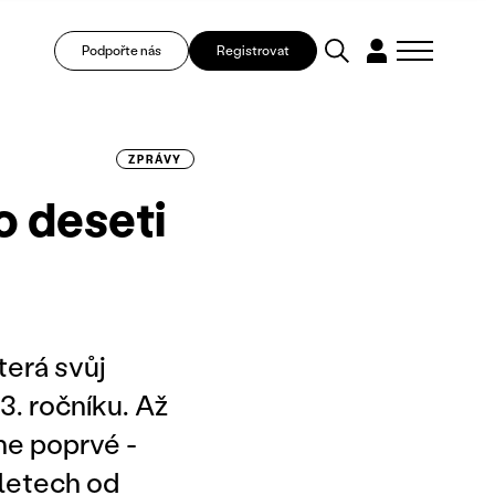
Podpořte nás
Registrovat
ZPRÁVY
o deseti
terá svůj
. ročníku. Až
 ne poprvé -
 letech od