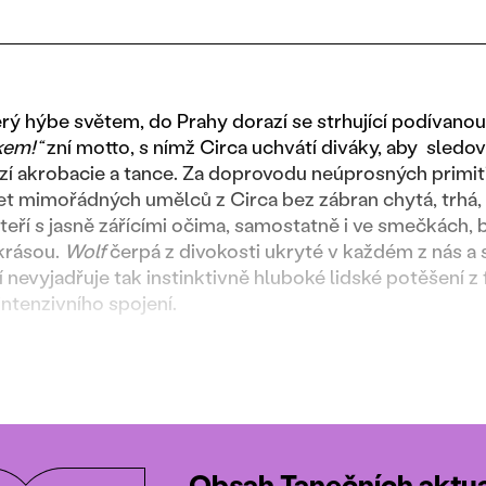
erý hýbe světem, do Prahy dorazí se strhující podívanou
kem!“
zní motto, s nímž Circa uchvátí diváky, aby sledova
zí akrobacie a tance. Za doprovodu neúprosných primi
t mimořádných umělců z Circa bez zábran chytá, trhá, 
 kteří s jasně zářícími očima, samostatně i ve smečkách,
 krásou.
Wolf
čerpá z divokosti ukryté v každém z nás a 
 nevyjadřuje tak instinktivně hluboké lidské potěšení z 
intenzivního spojení.
Obsah Tanečních aktual