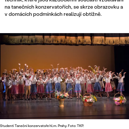
na tanečních konzervatořích, se skrze obrazovku a
v domácích podmínkách realizují obtížně.
Studenti Taneční konzervatoře hl.m. Prahy. Foto: TKP.