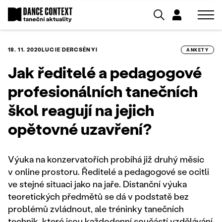
18. 11. 2020
LUCIE DERCSÉNYI
ANKETY
Jak ředitelé a pedagogové
profesionálních tanečních
škol reagují na jejich
opětovné uzavření?
Výuka na konzervatořích probíhá již druhý měsíc
v online prostoru. Ředitelé a pedagogové se ocitli
ve stejné situaci jako na jaře. Distanční výuka
teoretických předmětů se dá v podstatě bez
problémů zvládnout, ale tréninky tanečních
technik, které jsou každodenní součástí vzdělávání