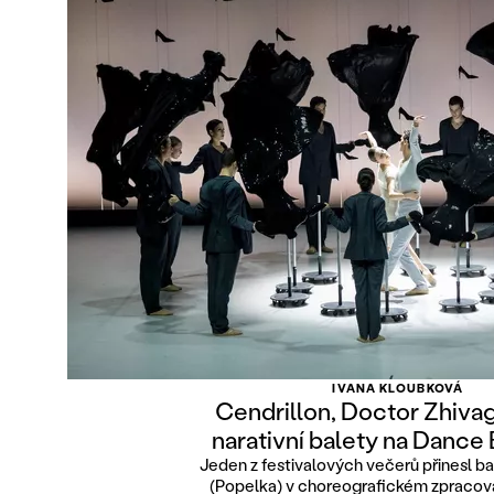
IVANA KLOUBKOVÁ
Cendrillon, Doctor Zhiva
narativní balety na Dance
Jeden z festivalových večerů přinesl ba
(Popelka) v choreografickém zpracová