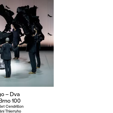
go – Dva
 Brno 100
let Cendrillon
ní Thierryho