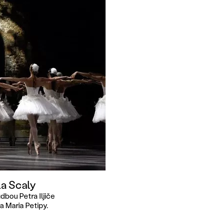
La Scaly
udbou Petra Iljiče
a Maria Petipy.