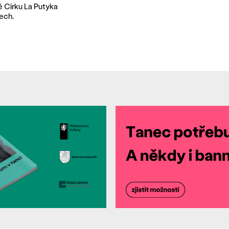
é Cirku La Putyka
ech.