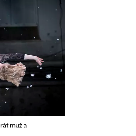
rát muž a