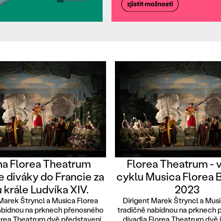
a Florea Theatrum
Florea Theatrum - 
 diváky do Francie za
cyklu Musica Florea
 krále Ludvíka XIV.
2023
Marek Štryncl a Musica Florea
Dirigent Marek Štryncl a Mus
abídnou na prknech přenosného
tradičně nabídnou na prknech
orea Theatrum dvě představení.
divadla Florea Theatrum dvě 