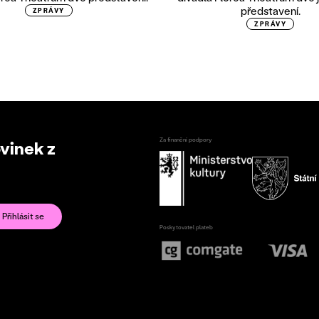
představení.
ZPRÁVY
ZPRÁVY
Za finanční podpory
ovinek z
Poskytovatel plateb