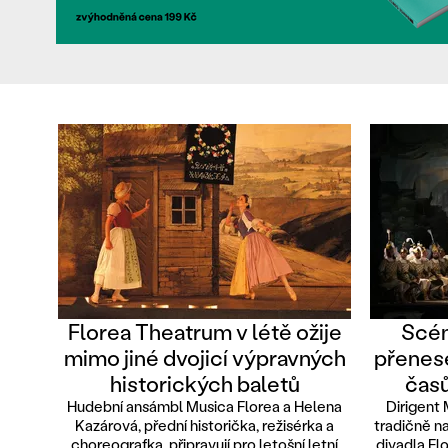
Florea Theatrum v létě ožije
Scén
mimo jiné dvojicí výpravných
přenese
historických baletů
časů
Hudební ansámbl Musica Florea a Helena
Dirigent 
Kazárová, přední historička, režisérka a
tradičně n
choreografka, připravují pro letošní letní
divadla Fl