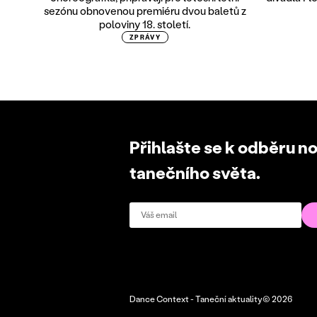
sezónu obnovenou premiéru dvou baletů z
poloviny 18. století.
ZPRÁVY
Přihlašte se k odběru n
tanečního světa.
Dance Context - Taneční aktuality© 2026