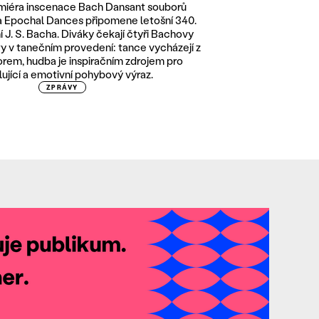
miéra inscenace Bach Dansant souborů
a Epochal Dances připomene letošní 340.
í J. S. Bacha. Diváky čekají čtyři Bachovy
ity v tanečním provedení: tance vycházejí z
rem, hudba je inspiračním zdrojem pro
ující a emotivní pohybový výraz.
ZPRÁVY