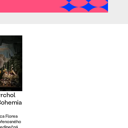
vrchol
 Bohemia
ica Florea
 přenosného
jedinečná