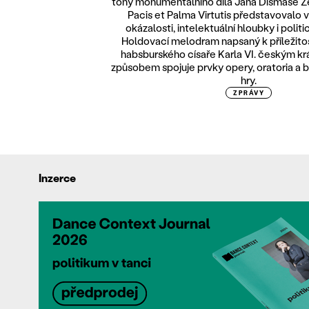
tóny monumentálního díla Jana Dismase Z
Pacis et Palma Virtutis představovalo 
okázalosti, intelektuální hloubky i polit
Holdovací melodram napsaný k příležito
habsburského císaře Karla VI. českým k
způsobem spojuje prvky opery, oratoria a b
hry.
ZPRÁVY
Inzerce