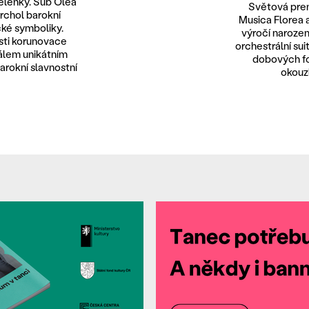
elenky. Sub Olea
Světová pre
vrchol barokní
Musica Florea 
ické symboliky.
výročí narozen
sti korunovace
orchestrální su
rálem unikátním
dobových fo
arokní slavnostní
okouzl