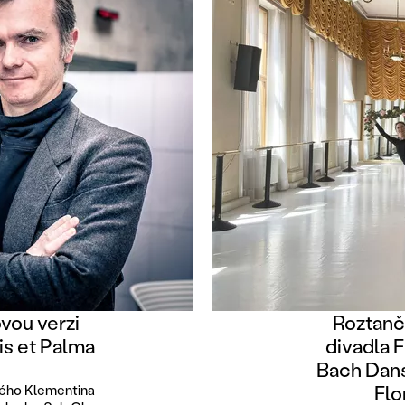
vou verzi
Roztanč
is et Palma
divadla 
Bach Dans
Flo
ského Klementina