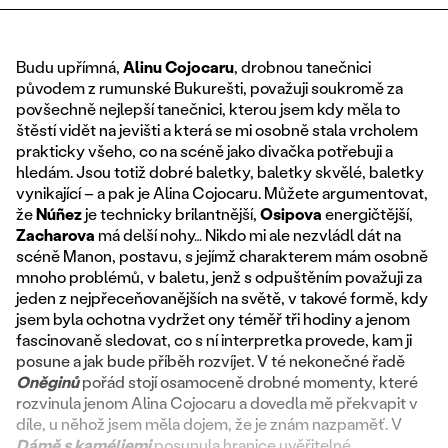
Budu upřímná,
Alinu Cojocaru
, drobnou tanečnici
původem z rumunské Bukurešti, považuji soukromě za
povšechně nejlepší tanečnici, kterou jsem kdy měla to
štěstí vidět na jevišti a která se mi osobně stala vrcholem
prakticky všeho, co na scéně jako divačka potřebuji a
hledám. Jsou totiž dobré baletky, baletky skvělé, baletky
vynikající – a pak je Alina Cojocaru. Můžete argumentovat,
že
Núñez
je technicky brilantnější,
Osipova
energičtější,
Zacharova
má delší nohy… Nikdo mi ale nezvládl dát na
scéně Manon, postavu, s jejímž charakterem mám osobně
mnoho problémů, v baletu, jenž s odpuštěním považuji za
jeden z nejpřeceňovanějších na světě, v takové formě, kdy
jsem byla ochotna vydržet ony téměř tři hodiny a jenom
fascinovaně sledovat, co s ní interpretka provede, kam ji
posune a jak bude příběh rozvíjet. V té nekonečné řadě
Oněginů
pořád stojí osamoceně drobné momenty, které
rozvinula jenom Alina Cojocaru a dovedla mě překvapit v
díle, u něhož jsem měla dojem, že je znám nazpaměť. V
Dámě s kaméliemi
posunula hranice uvěřitelné