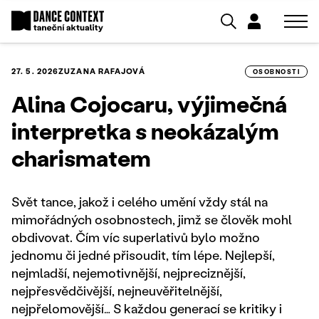
27. 5. 2026
ZUZANA RAFAJOVÁ
OSOBNOSTI
Alina Cojocaru, výjimečná
interpretka s neokázalým
charismatem
Svět tance, jakož i celého umění vždy stál na
mimořádných osobnostech, jimž se člověk mohl
obdivovat. Čím víc superlativů bylo možno
jednomu či jedné přisoudit, tím lépe. Nejlepší,
nejmladší, nejemotivnější, nejpreciznější,
nejpřesvědčivější, nejneuvěřitelnější,
nejpřelomovější… S každou generací se kritiky i