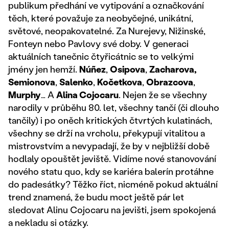
publikum předhání ve vytipování a označkování
těch, které považuje za neobyčejné, unikátní,
světové, neopakovatelné. Za Nurejevy, Nižinské,
Fonteyn nebo Pavlovy své doby. V generaci
aktuálních tanečnic čtyřicátnic se to velkými
jmény jen hemží.
Núñez
,
Osipova
,
Zacharova,
Semionova
,
Salenko
,
Kočetkova
,
Obrazcova
,
Murphy
… A
Alina Cojocaru
. Nejen že se všechny
narodily v průběhu 80. let, všechny tančí (či dlouho
tančily) i po oněch kritických čtvrtých kulatinách,
všechny se drží na vrcholu, překypují vitalitou a
mistrovstvím a nevypadají, že by v nejbližší době
hodlaly opouštět jeviště. Vidíme nové stanovování
nového statu quo, kdy se kariéra balerín protáhne
do padesátky? Těžko říct, nicméně pokud aktuální
trend znamená, že budu moct ještě pár let
sledovat Alinu Cojocaru na jevišti, jsem spokojená
a nekladu si otázky.