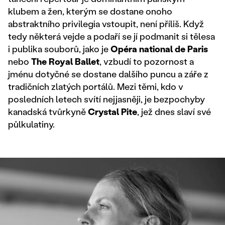
klubem a žen, kterým se dostane onoho
abstraktního privilegia vstoupit, není příliš. Když
tedy některá vejde a podaří se jí podmanit si tělesa
i publika souborů, jako je
Opéra
national
de
Paris
nebo
The
Royal
Ballet
, vzbudí to pozornost a
jménu dotyčné se dostane dalšího puncu a záře z
tradičních zlatých portálů. Mezi těmi, kdo v
posledních letech svítí nejjasněji, je bezpochyby
kanadská tvůrkyně
Crystal
Pite
, jež dnes slaví své
půlkulatiny.