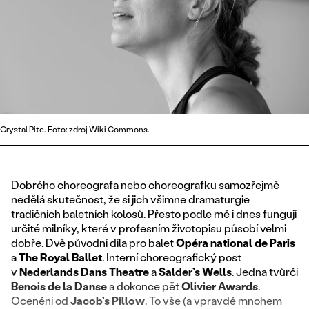
Crystal Pite. Foto: zdroj Wiki Commons.
Dobrého choreografa nebo choreografku samozřejmě
nedělá skutečnost, že si jich všimne dramaturgie
tradičních baletních kolosů. Přesto podle mě i dnes fungují
určité milníky, které v profesním životopisu působí velmi
dobře. Dvě původní díla pro balet
Opéra national de Paris
a
The Royal Ballet
. Interní choreografický post
v
Nederlands
Dans
Theatre
a
Salder’s
Wells
. Jedna tvůrčí
Benois
de
la
Danse
a dokonce pět
Olivier
Awards
.
Ocenění od
Jacob’s
Pillow
. To vše (a vpravdě mnohem