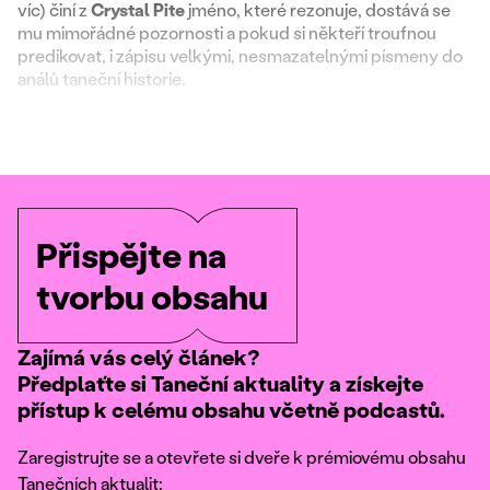
víc) činí z
Crystal
Pite
jméno, které rezonuje, dostává se
mu mimořádné pozornosti a pokud si někteří troufnou
predikovat, i zápisu velkými, nesmazatelnými písmeny do
análů taneční historie.
Přispějte na
tvorbu obsahu
Zajímá vás celý článek?
Předplaťte si Taneční aktuality a získejte
přístup k celému obsahu včetně podcastů.
Zaregistrujte se a otevřete si dveře k prémiovému obsahu
Tanečních aktualit: