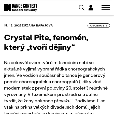
15. 12. 2025
ZUZANA RAFAJOVÁ
OSOBNOSTI
Crystal Pite, fenomén,
který „tvoří dějiny“
Na celosvětovém tvůrčím tanečním nebi se
aktuálně vyjímá vybraná řádka choreografických
jmen. Ve vodách současného tance je genderový
poměr choreografek a choreografů (i díky vlně
modernistek z první poloviny 20. století) relativně
vyrovnaný. V tuzemském prostředí si troufnu
tvrdit, že ženy dokonce převažují. Podíváme-li se
však na prkna velkých divadelních domů, jejich
taneční repertoár je dominantním pánským