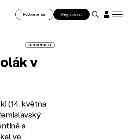
Podpořte nás
Registrovat
OSOBNOSTI
olák v
i (14. května
Remislavský
entině a
kal ve