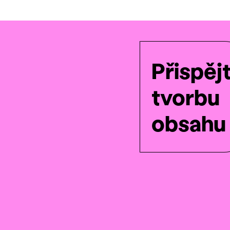
Přispěj
tvorbu
obsahu