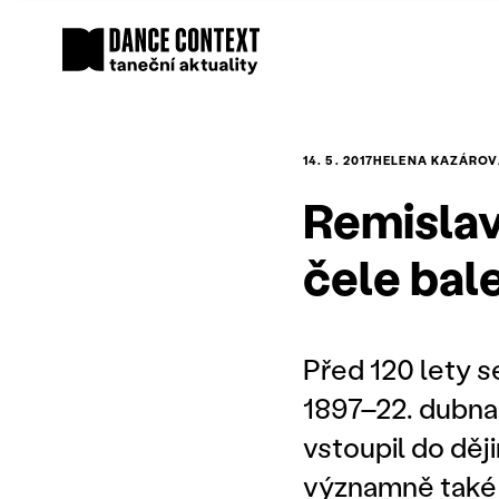
14. 5. 2017
HELENA KAZÁROV
Remislav
čele bal
Před 120 lety s
1897–22. dubn
vstoupil do děj
významně také 