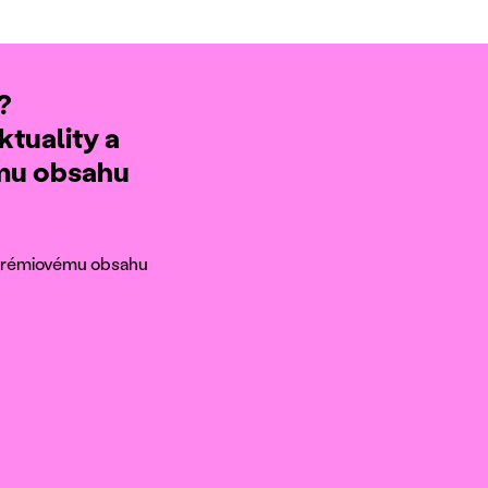
?
ktuality a
ému obsahu
k prémiovému obsahu