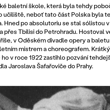
ké baletní škole, která byla tehdy pob
učiliště, neboť tato část Polska byla t
. Hned po absolutoriu se stal sólistou 
a přes Tbilisi do Petrohradu. Hostoval v
říše, v Oděském divadle opery a baletu 
letním mistrem a choreografem. Krátký 
 ho v roce 1922 zastihlo pozvání tehdejš
la Jaroslava Šafařoviče do Prahy.