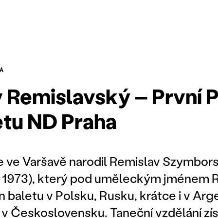
Á
 Remislavský – První P
etu ND Praha
e ve Varšavě narodil Remislav Szymborsk
a 1973), který pod uměleckým jménem 
in baletu v Polsku, Rusku, krátce i v Arg
v Československu. Taneční vzdělání zís