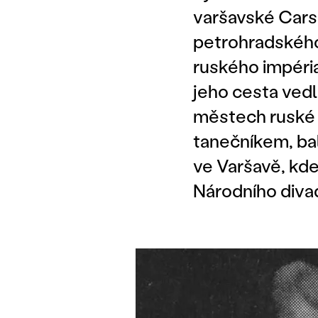
varšavské Cars
petrohradského 
ruského impéria
jeho cesta vedl
městech ruské 
tanečníkem, ba
ve Varšavě, kde
Národního divad