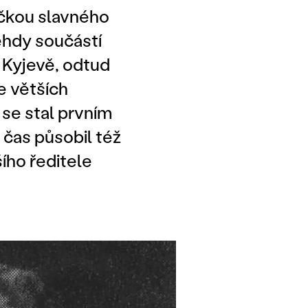
očkou slavného
ehdy součástí
v Kyjevě, odtud
e větších
se stal prvním
čas působil též
ího ředitele